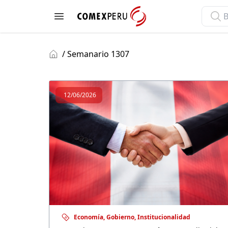
ComexPerú
Open menu
/ Semanario 1307
12/06/2026
Economía, Gobierno, Institucionalidad