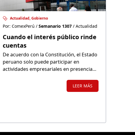
Actualidad, Gobierno
Por: ComexPerú /
Semanario 1307
/ Actualidad
Cuando el interés público rinde
cuentas
De acuerdo con la Constitución, el Estado
peruano solo puede participar en
actividades empresariales en presencia
de un alto interés público. Es decir, solo si
aporta valor económico y social a la
LEER MÁS
ciudadanía. Sin embargo, no todas las
empresas estatales cumplen con dicho
objetivo, ya sea por pérdidas recurrentes
o el uso ineficiente de los recursos de
todos los peruanos.