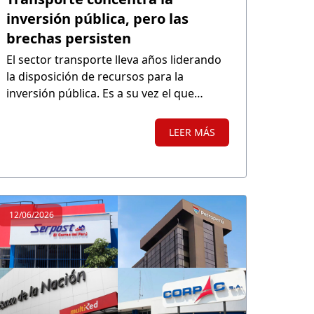
inversión pública, pero las
brechas persisten
El sector transporte lleva años liderando
la disposición de recursos para la
inversión pública. Es a su vez el que
registra la mayor brecha de
infraestructura en el país. La limitada
LEER MÁS
conectividad, los elevados costos
logísticos y las deficiencias en la red de
transporte siguen representando
obstáculos para la competitividad del
país.
12/06/2026