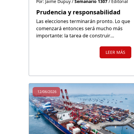
Por: Jaime Dupuy /
Semanario 1307
/ Editorial
Prudencia y responsabilidad
Las elecciones terminarán pronto. Lo que
comenzará entonces será mucho más
importante: la tarea de construir
confianza, impulsar inversiones y
garantizar que el crecimiento económico
LEER MÁS
se traduzca finalmente en desarrollo para
todos los peruanos.
12/06/2026