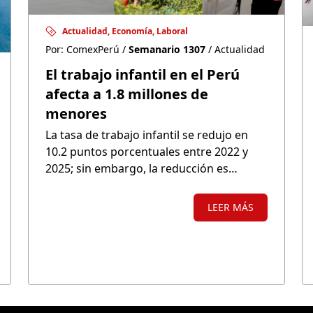
Actualidad, Economía, Laboral
Por: ComexPerú /
Semanario 1307
/ Actualidad
El trabajo infantil en el Perú
afecta a 1.8 millones de
menores
La tasa de trabajo infantil se redujo en
10.2 puntos porcentuales entre 2022 y
2025; sin embargo, la reducción es
diferente entre departamentos. Seis de
ellos presentan una tasa mayor a la
LEER MÁS
registrada prepandemia. El nuevo
Protocolo Intersectorial sobre Trabajo
Infantil apunta a mitigar este problema.