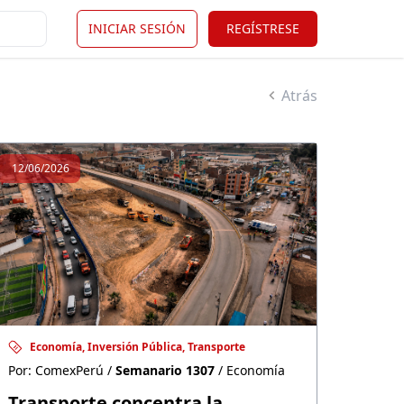
INICIAR SESIÓN
REGÍSTRESE
Atrás
12/06/2026
Economía, Inversión Pública, Transporte
Por: ComexPerú /
Semanario 1307
/ Economía
Transporte concentra la