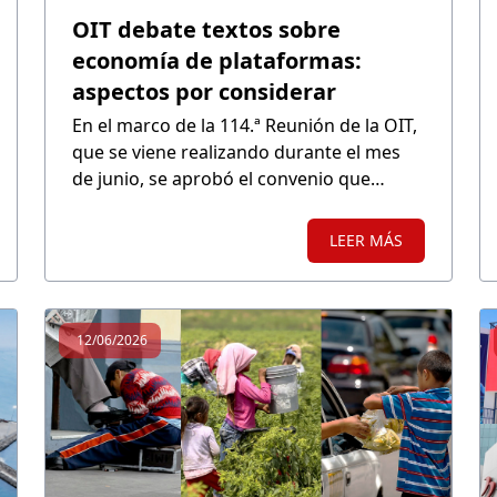
OIT debate textos sobre
economía de plataformas:
aspectos por considerar
En el marco de la 114.ª Reunión de la OIT,
que se viene realizando durante el mes
de junio, se aprobó el convenio que
aborda la prestación de servicios
mediante plataformas digitales de
LEER MÁS
intermediación, mientras aún se debate
el texto de una Recomendación. La
propuesta no puede desnaturalizar la
economía de pares ni desincentivar la
12/06/2026
innovación.