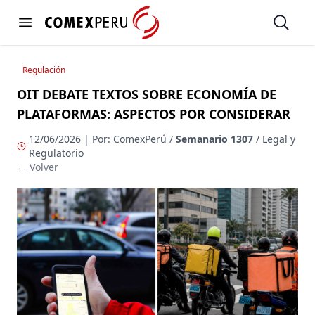
https://www.comexperu.org.pe
Open
Open menu
Regulación
OIT DEBATE TEXTOS SOBRE ECONOMÍA DE
PLATAFORMAS: ASPECTOS POR CONSIDERAR
12/06/2026 | Por: ComexPerú /
Semanario 1307
/ Legal y
Regulatorio
← Volver