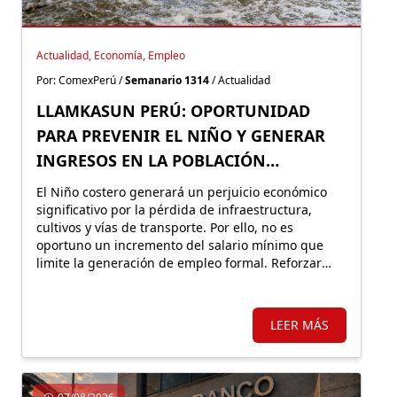
Actualidad, Economía, Empleo
Por: ComexPerú /
Semanario 1314
/ Actualidad
LLAMKASUN PERÚ: OPORTUNIDAD
PARA PREVENIR EL NIÑO Y GENERAR
INGRESOS EN LA POBLACIÓN
VULNERABLE
El Niño costero generará un perjuicio económico
significativo por la pérdida de infraestructura,
cultivos y vías de transporte. Por ello, no es
oportuno un incremento del salario mínimo que
limite la generación de empleo formal. Reforzar
Llamkasun Perú resultaría más eficiente para
mejorar los ingresos de la población vulnerable y,
en simultáneo, avanzar en obras de prevención.
LEER MÁS