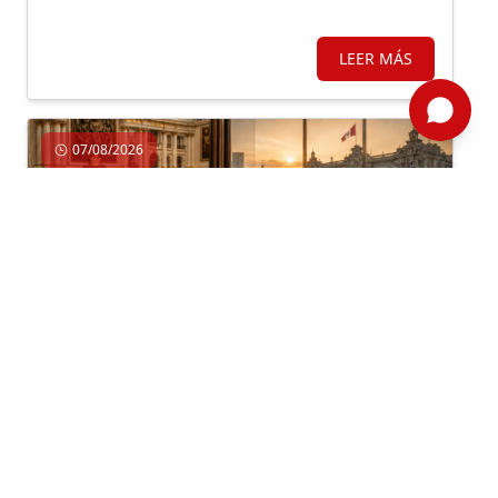
consumidor, terminan empujándolo hacia la
exclusión y el mercado informal.
LEER MÁS
07/08/2026
Economía, Gobierno, Institucionalidad
Por: Jaime Dupuy /
Semanario 1314
/ Editorial
NO PODEMOS HACER LO MISMO Y