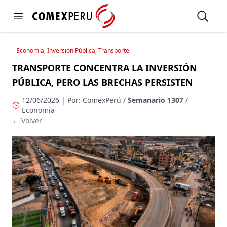
https://www.comexperu.org.pe
Open
Open menu
Economía, Inversión Pública, Transporte
TRANSPORTE CONCENTRA LA INVERSIÓN
PÚBLICA, PERO LAS BRECHAS PERSISTEN
12/06/2026 | Por: ComexPerú /
Semanario 1307
/
Economía
← Volver