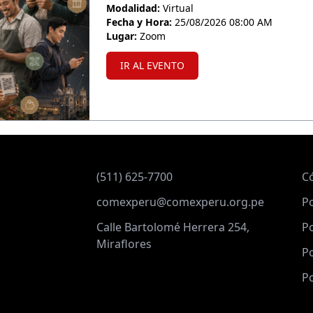
Modalidad:
Virtual
Fecha y Hora:
25/08/2026 08:00 AM
Lugar:
Zoom
IR AL EVENTO
(511) 625-7700
C
comexperu@comexperu.org.pe
Po
Calle Bartolomé Herrera 254,
Po
Miraflores
Po
Po