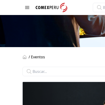
ComexPerú
Open menu
/ Eventos