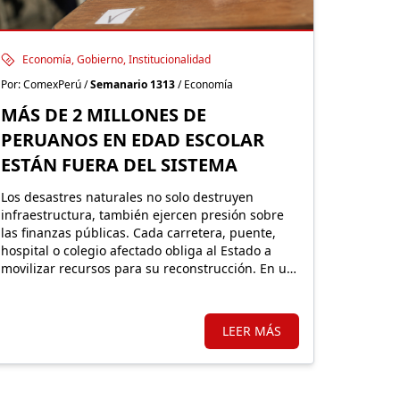
Economía, Gobierno, Institucionalidad
Por: ComexPerú /
Semanario 1313
/ Economía
MÁS DE 2 MILLONES DE
PERUANOS EN EDAD ESCOLAR
ESTÁN FUERA DEL SISTEMA
Los desastres naturales no solo destruyen
infraestructura, también ejercen presión sobre
las finanzas públicas. Cada carretera, puente,
hospital o colegio afectado obliga al Estado a
movilizar recursos para su reconstrucción. En un
país altamente expuesto a estos eventos,
proteger financieramente esos activos resulta
fundamental.
LEER MÁS