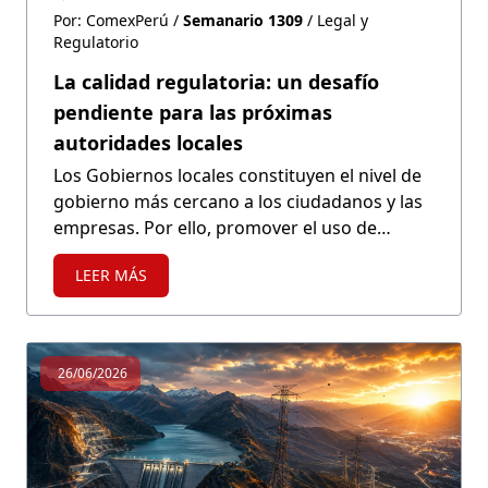
Por: ComexPerú /
Semanario 1309
/ Legal y
Regulatorio
La calidad regulatoria: un desafío
pendiente para las próximas
autoridades locales
Los Gobiernos locales constituyen el nivel de
gobierno más cercano a los ciudadanos y las
empresas. Por ello, promover el uso de
herramientas de mejora regulatoria para
LEER MÁS
contar con normativa clara y eficiente resulta
fundamental si se quiere promover el
desarrollo económico.
26/06/2026