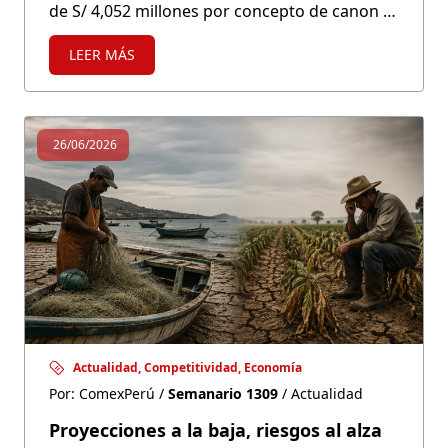
de S/ 4,052 millones por concepto de canon y
regalías mineras desde 2001. A pesar de
LEER MÁS
cuantiosos recursos, persisten las carencias
en servicios públicos de calidad.
26/06/2026
Actualidad, Competitividad, Economía
Por: ComexPerú /
Semanario 1309
/ Actualidad
Proyecciones a la baja, riesgos al alza