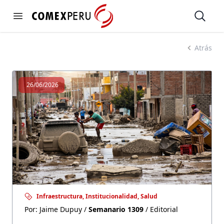
https://www.comexperu.org.pe
Open
Open menu
SEMANARIO 1309
Atrás
26/06/2026
Infraestructura, Institucionalidad, Salud
Por: Jaime Dupuy /
Semanario 1309
/ Editorial