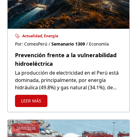
Actualidad, Energía
Por: ComexPerú /
Semanario 1309
/ Economía
Prevención frente a la vulnerabilidad
hidroeléctrica
La producción de electricidad en el Perú está
dominada, principalmente, por energía
hidráulica (49.8%) y gas natural (34.1%), de
acuerdo con información del COES a mayo de
LEER MÁS
2026. Las demás fuentes energéticas
representan solo el 16.1%. Esta concentración
revela una matriz susceptible ante escenarios
de creciente incertidumbre climática global.
26/06/2026