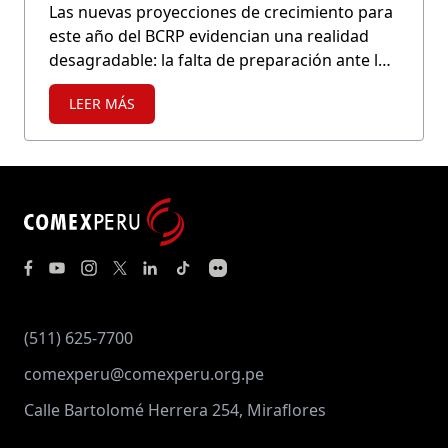
Las nuevas proyecciones de crecimiento para
este año del BCRP evidencian una realidad
desagradable: la falta de preparación ante los
efectos del fenómeno de El Niño Costero y
LEER MÁS
Global tendría severas repercusiones en el
sector primario. Con excepción de la minería,
todas las actividades extractivas o de bajo
procesamiento han sido revisadas a la baja.
(511) 625-7700
comexperu@comexperu.org.pe
Calle Bartolomé Herrera 254, Miraflores