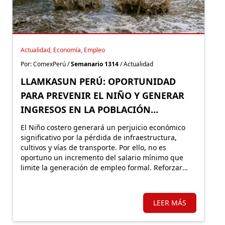
Actualidad, Economía, Empleo
Por: ComexPerú /
Semanario 1314
/ Actualidad
LLAMKASUN PERÚ: OPORTUNIDAD
PARA PREVENIR EL NIÑO Y GENERAR
INGRESOS EN LA POBLACIÓN
VULNERABLE
El Niño costero generará un perjuicio económico
significativo por la pérdida de infraestructura,
cultivos y vías de transporte. Por ello, no es
oportuno un incremento del salario mínimo que
limite la generación de empleo formal. Reforzar
Llamkasun Perú resultaría más eficiente para
mejorar los ingresos de la población vulnerable y,
en simultáneo, avanzar en obras de prevención.
LEER MÁS