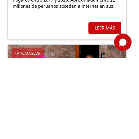
millones de peruanos acceden a internet en sus
viviendas, la gran mayoría mediante internet móvil.
Sin embargo, los niveles de uso tecnológico
sugieren un alto desaprovechamiento de ambos
LEER MÁS
medios para potenciar la productividad laboral.
10/07/2026
Actualidad, Economía, Productividad
Por: ComexPerú /
Semanario 1311
/ Actualidad