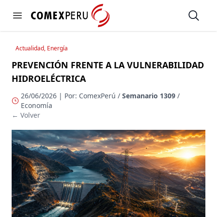
https://www.comexperu.org.pe
Open
Open menu
Actualidad, Energía
PREVENCIÓN FRENTE A LA VULNERABILIDAD
HIDROELÉCTRICA
26/06/2026 | Por: ComexPerú /
Semanario 1309
/
Economía
← Volver