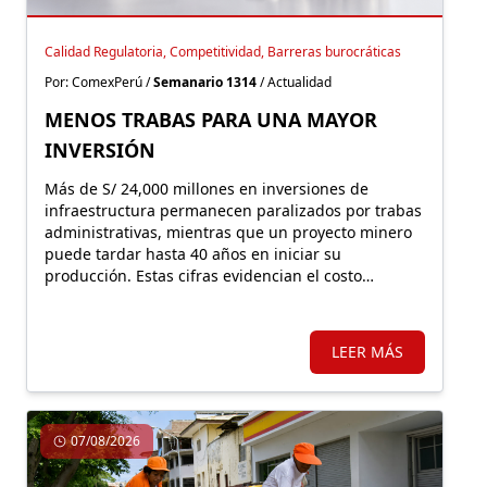
Calidad Regulatoria, Competitividad, Barreras burocráticas
Por: ComexPerú /
Semanario 1314
/ Actualidad
MENOS TRABAS PARA UNA MAYOR
INVERSIÓN
Más de S/ 24,000 millones en inversiones de
infraestructura permanecen paralizados por trabas
administrativas, mientras que un proyecto minero
puede tardar hasta 40 años en iniciar su
producción. Estas cifras evidencian el costo
económico de una regulación que, lejos de facilitar
la inversión, incrementa la carga burocrática sobre
los principales motores de crecimiento.
LEER MÁS
07/08/2026