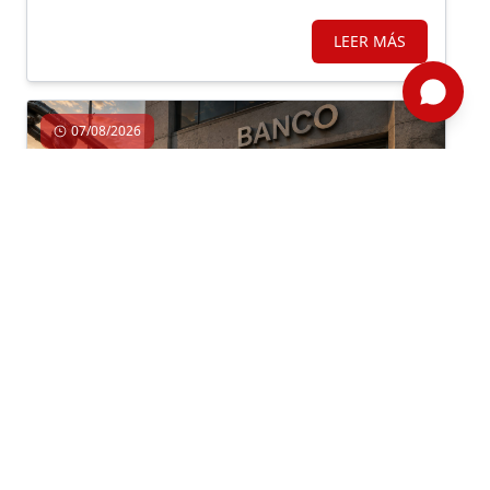
mejorar los ingresos de la población vulnerable y,
en simultáneo, avanzar en obras de prevención.
LEER MÁS
07/08/2026
Economía, Inversión, Regulación
Por: ComexPerú /
Semanario 1314
/ Legal y Regulatorio
APUESTAS REGULATORIAS HACIA EL
CRÉDITO FORMAL