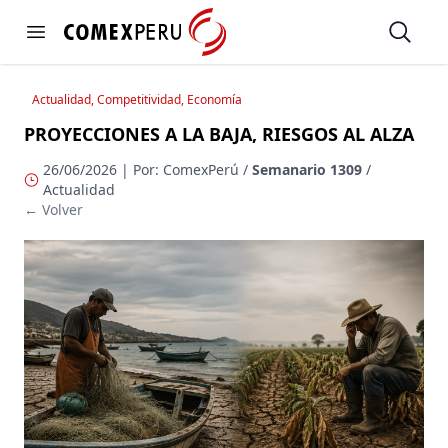
https://www.comexperu.org.pe
Open
Open menu
Actualidad, Competitividad, Economía
PROYECCIONES A LA BAJA, RIESGOS AL ALZA
26/06/2026 | Por: ComexPerú /
Semanario 1309
/
Actualidad
← Volver