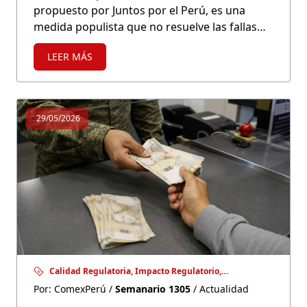
propuesto por Juntos por el Perú, es una
medida populista que no resuelve las fallas
estructurales del mercado laboral juvenil: la
LEER MÁS
inadecuación ocupacional, la informalidad
endémica y la ausencia de un entorno
macroeconómico que sostenga el
emprendimiento y la contratación formal.
29/05/2026
Calidad Regulatoria, Impacto Regulatorio,
Institucionalidad
Por: ComexPerú /
Semanario 1305
/ Actualidad