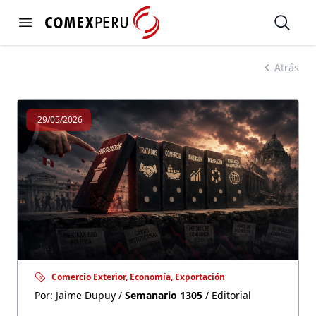
https://www.comexperu.org.pe
Open
Open menu
SEMANARIO 1305
Atrás
29/05/2026
Comercio Exterior, Economía, Exportación
Por: Jaime Dupuy /
Semanario 1305
/ Editorial