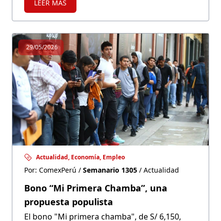
LEER MÁS
internacionales y contribuyen al crecimiento
económico del país.
29/05/2026
Actualidad, Economía, Empleo
Por: ComexPerú /
Semanario 1305
/ Actualidad
Bono “Mi Primera Chamba”, una
propuesta populista
El bono "Mi primera chamba", de S/ 6,150,