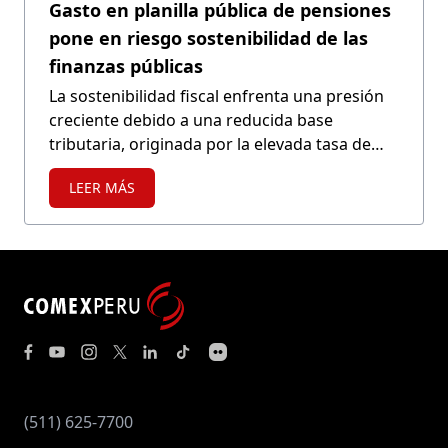
Gasto en planilla pública de pensiones
pone en riesgo sostenibilidad de las
finanzas públicas
La sostenibilidad fiscal enfrenta una presión
creciente debido a una reducida base
tributaria, originada por la elevada tasa de
informalidad y los constantes incrementos de
LEER MÁS
gasto corriente. A ello se suman iniciativas
legislativas que crean obligaciones de gasto
permanente sin evaluar los efectos fiscales de
largo plazo, como los de la reciente Ley N.°
32561, aprobada por insistencia, que modifica
el régimen de pensiones del personal militar y
policial.
(511) 625-7700