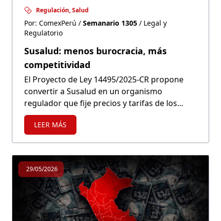
Regulación, Salud
Por: ComexPerú /
Semanario 1305
/ Legal y
Regulatorio
Susalud: menos burocracia, más
competitividad
El Proyecto de Ley 14495/2025-CR propone
convertir a Susalud en un organismo
regulador que fije precios y tarifas de los
servicios, bajo el argumento de que existen
LEER MÁS
falencias en el sector salud. Sin embargo, el
desafío pasa por mejorar la atención pública,
promover la meritocracia en puestos clave de
la entidad y fomentar la competencia, en
29/05/2026
lugar de intervenir fijando precios y
burocratizando el mercado.