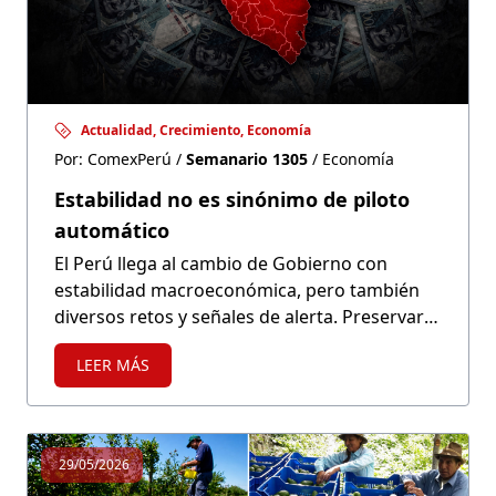
Actualidad, Crecimiento, Economía
Por: ComexPerú /
Semanario 1305
/ Economía
Estabilidad no es sinónimo de piloto
automático
El Perú llega al cambio de Gobierno con
estabilidad macroeconómica, pero también
diversos retos y señales de alerta. Preservar
sus fundamentos será clave para evitar que la
LEER MÁS
economía derive en estancamiento o, peor
aún, retroceso.
29/05/2026