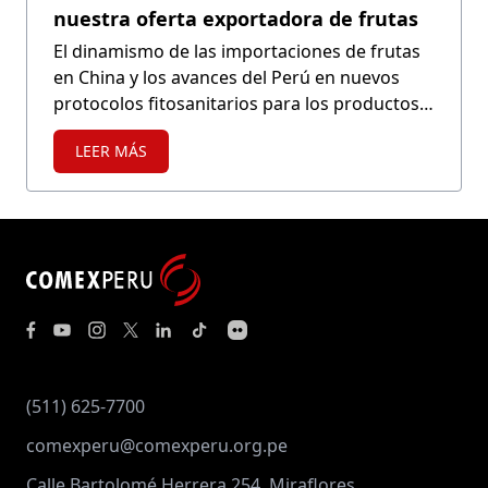
nuestra oferta exportadora de frutas
El dinamismo de las importaciones de frutas
en China y los avances del Perú en nuevos
protocolos fitosanitarios para los productos
agrícolas marcan un escenario favorable que
LEER MÁS
permitirá ampliar nuestra presencia en este
importante mercado asiático.
(511) 625-7700
comexperu@comexperu.org.pe
Calle Bartolomé Herrera 254, Miraflores