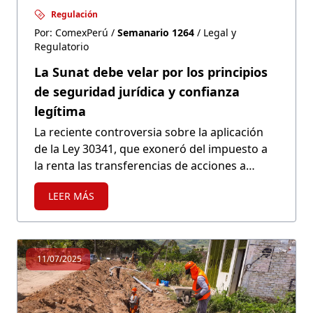
Regulación
Por: ComexPerú /
Semanario 1264
/ Legal y
Regulatorio
La Sunat debe velar por los principios
de seguridad jurídica y confianza
legítima
La reciente controversia sobre la aplicación
de la Ley 30341, que exoneró del impuesto a
la renta las transferencias de acciones a
través de la bolsa de valores hasta el 31 de
LEER MÁS
diciembre de 2023, pone en riesgo a la
seguridad jurídica en materia tributaria por
parte de la Sunat.
11/07/2025