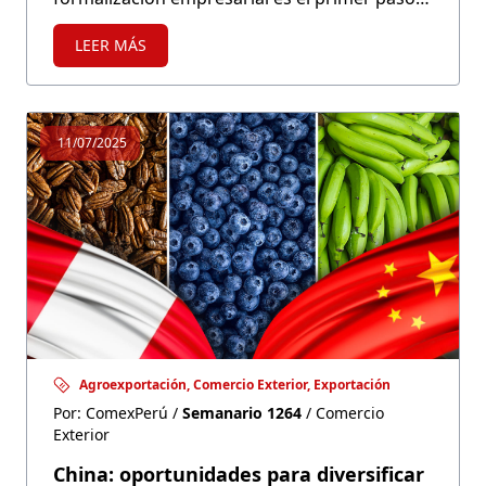
hacia el crecimiento sostenible de las micro y
LEER MÁS
pequeñas empresas (mypes). Sin embargo,
algunos factores detrás del proceso de
formalización, como los costos y procesos
burocráticos, se convierten en barreras para
11/07/2025
muchas empresas. ¿Existen diferencias según
el departamento en el que se encuentra una
mype?
Agroexportación, Comercio Exterior, Exportación
Por: ComexPerú /
Semanario 1264
/ Comercio
Exterior
China: oportunidades para diversificar