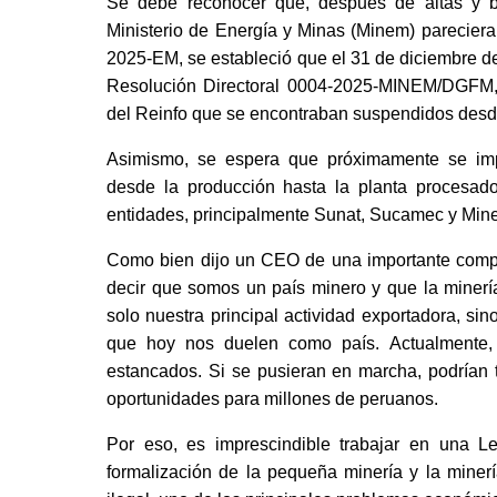
Se debe reconocer que, después de altas y baj
Ministerio de Energía y Minas (Minem) parecier
2025-EM, se estableció que el 31 de diciembre de e
Resolución Directoral 0004-2025-MINEM/DGFM, s
del Reinfo que se encontraban suspendidos desd
Asimismo, se espera que próximamente se imple
desde la producción hasta la planta procesador
entidades, principalmente Sunat, Sucamec y Min
Como bien dijo un CEO de una importante compañ
decir que somos un país minero y que la minería
solo nuestra principal actividad exportadora, si
que hoy nos duelen como país. Actualmente,
estancados. Si se pusieran en marcha, podrían tr
oportunidades para millones de peruanos. 
Por eso, es imprescindible trabajar en una L
formalización de la pequeña minería y la minería