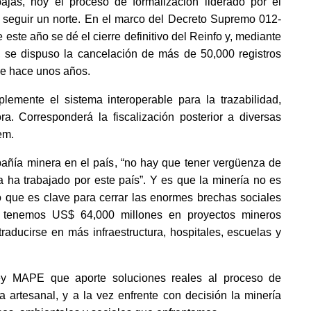
as, hoy el proceso de formalización liderado por el 
a seguir un norte. En el marco del Decreto Supremo 012-
ste año se dé el cierre definitivo del Reinfo y, mediante 
e dispuso la cancelación de más de 50,000 registros 
e hace unos años. 
mente el sistema interoperable para la trazabilidad, 
a. Corresponderá la fiscalización posterior a diversas 
em. 
ía minera en el país, “no hay que tener vergüenza de 
 ha trabajado por este país”. Y es que la minería no es 
no que es clave para cerrar las enormes brechas sociales 
 tenemos US$ 64,000 millones en proyectos mineros 
aducirse en más infraestructura, hospitales, escuelas y 
ey MAPE que aporte soluciones reales al proceso de 
 artesanal, y a la vez enfrente con decisión la minería 