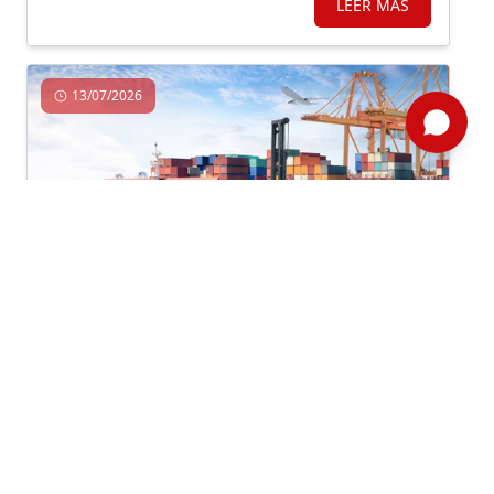
LEER MÁS
13/07/2026
Comercio Exterior, Competitividad, Economía, Exportación,
Importación, Mype
Por: ComexPerú
DATACOMEX NRO.159
Cifras de exportaciones e importaciones de mayo
2026. Ranking de empresas exportadoras e