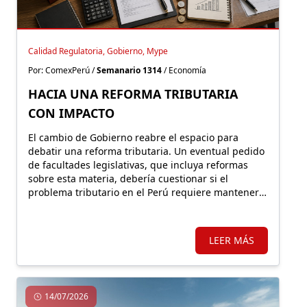
Calidad Regulatoria, Gobierno, Mype
Por: ComexPerú /
Semanario 1314
/ Economía
HACIA UNA REFORMA TRIBUTARIA
CON IMPACTO
El cambio de Gobierno reabre el espacio para
debatir una reforma tributaria. Un eventual pedido
de facultades legislativas, que incluya reformas
sobre esta materia, debería cuestionar si el
problema tributario en el Perú requiere mantener o
expandir regímenes especiales o, por el contrario,
un sistema más simple y con mejores incentivos
que impulsen una nueva formalidad.
LEER MÁS
14/07/2026