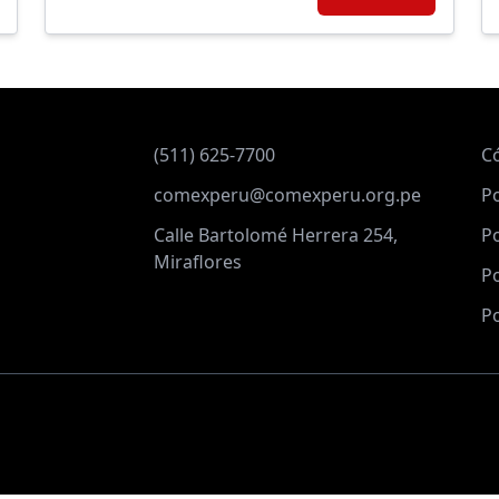
(511) 625-7700
C
comexperu@comexperu.org.pe
Po
Calle Bartolomé Herrera 254,
Po
Miraflores
Po
Po