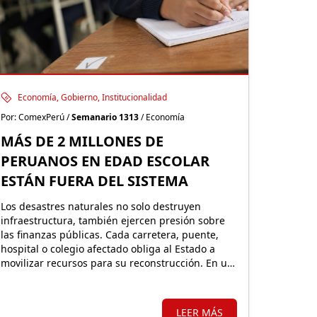
Economía, Gobierno, Institucionalidad
Por: ComexPerú /
Semanario 1313
/ Economía
MÁS DE 2 MILLONES DE
PERUANOS EN EDAD ESCOLAR
ESTÁN FUERA DEL SISTEMA
Los desastres naturales no solo destruyen
infraestructura, también ejercen presión sobre
las finanzas públicas. Cada carretera, puente,
hospital o colegio afectado obliga al Estado a
movilizar recursos para su reconstrucción. En un
país altamente expuesto a estos eventos,
proteger financieramente esos activos resulta
fundamental.
LEER MÁS