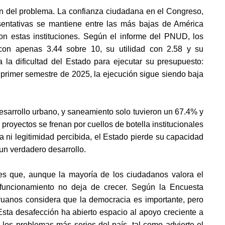
ón del problema. La confianza ciudadana en el Congreso, 
resentativas se mantiene entre las más bajas de América 
on estas instituciones. Según el informe del PNUD, los 
con apenas 3.44 sobre 10, su utilidad con 2.58 y su 
la dificultad del Estado para ejecutar su presupuesto: 
 primer semestre de 2025, la ejecución sigue siendo baja 
sarrollo urbano, y saneamiento solo tuvieron un 67.4% y 
oyectos se frenan por cuellos de botella institucionales 
va ni legitimidad percibida, el Estado pierde su capacidad 
 un verdadero desarrollo.
 que, aunque la mayoría de los ciudadanos valora el 
 funcionamiento no deja de crecer. Según la Encuesta 
anos considera que la democracia es importante, pero 
sta desafección ha abierto espacio al apoyo creciente a 
los problemas más serios del país, tal como advierte el 