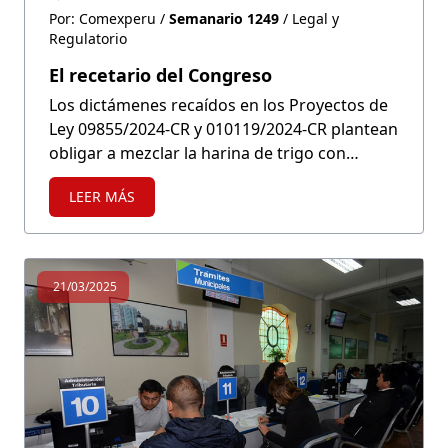
Por: Comexperu /
Semanario 1249
/ Legal y
Regulatorio
El recetario del Congreso
Los dictámenes recaídos en los Proyectos de
Ley 09855/2024-CR y 010119/2024-CR plantean
obligar a mezclar la harina de trigo con
quinua y granos andinos para su venta. No se
LEER MÁS
ha considerado que ello encarecerá los
productos de la canasta básica familiar o que
limita el derecho a elegir que tienen los
consumidores.
21/03/2025