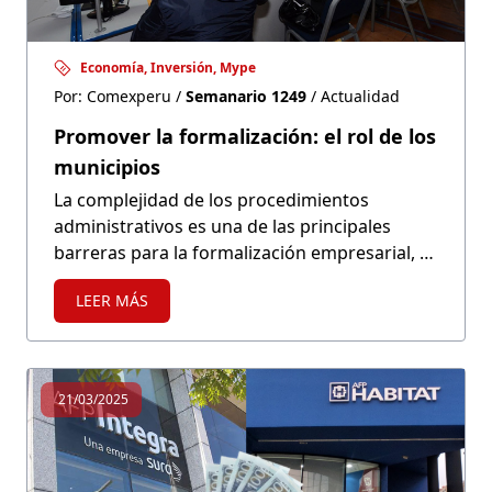
Economía, Inversión, Mype
Por: Comexperu /
Semanario 1249
/ Actualidad
Promover la formalización: el rol de los
municipios
La complejidad de los procedimientos
administrativos es una de las principales
barreras para la formalización empresarial, ya
que muchos emprendedores prefieren
LEER MÁS
operar de manera informal para evitar los
costos y tiempos asociados con los trámites
burocráticos. ¿En qué regiones los municipios
piden más requisitos para obtener una
21/03/2025
licencia de funcionamiento?