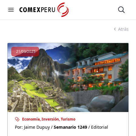
https://www.comexperu.org.pe
Open
Open menu
SEMANARIO 1249
Atrás
21/03/2025
Economía, Inversión, Turismo
Por: Jaime Dupuy /
Semanario 1249
/ Editorial