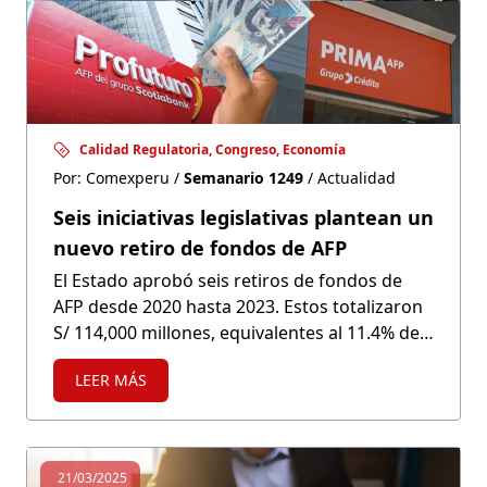
Calidad Regulatoria, Congreso, Economía
Por: Comexperu /
Semanario 1249
/ Actualidad
Seis iniciativas legislativas plantean un
nuevo retiro de fondos de AFP
El Estado aprobó seis retiros de fondos de
AFP desde 2020 hasta 2023. Estos totalizaron
S/ 114,000 millones, equivalentes al 11.4% del
PBI de 2023, según el BCRP. En abril del año
LEER MÁS
pasado se aprobó un séptimo. Inicialmente,
estaban orientados a aliviar la crisis
económica de la pandemia, pero ahora se
justifican para mitigar la situación económica
21/03/2025