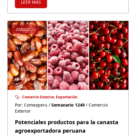
LEER MÁS
abusos, otros destacan su potencial para
ampliar el acceso al crédito formal.
21/03/2025
Comercio Exterior, Exportación
Por: Comexperu /
Semanario 1249
/ Comercio
Exterior
Potenciales productos para la canasta
agroexportadora peruana