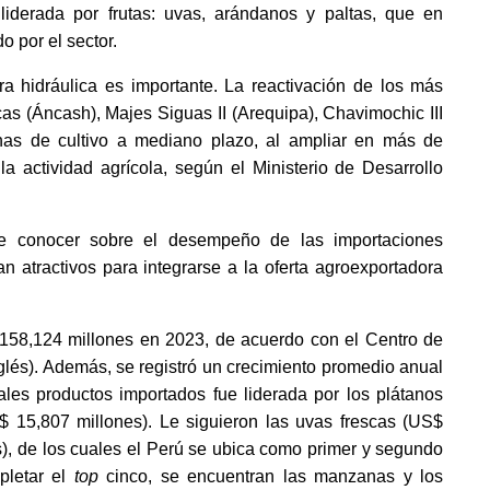
iderada por frutas: uvas, arándanos y paltas, que en 
o por el sector. 
ra hidráulica es importante. La reactivación de los más 
as (Áncash), Majes Siguas II (Arequipa), Chavimochic III 
onas de cultivo a mediano plazo, al ampliar en más de 
a actividad agrícola, según el Ministerio de Desarrollo 
de conocer sobre el desempeño de las importaciones 
 atractivos para integrarse a la oferta agroexportadora 
158,124 millones en 2023, 
de acuerdo con el Centro de 
lés).
 Además, se registró un crecimiento promedio anual 
ales productos importados fue liderada por los plátanos 
$ 15,807 millones). Le siguieron las uvas frescas (US$ 
s), de los cuales el Perú se ubica como primer y segundo 
letar el 
top 
cinco, se encuentran las manzanas y los 