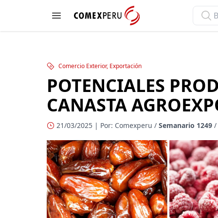
ComexPerú
Open menu
Comercio Exterior, Exportación
POTENCIALES PROD
CANASTA AGROEXP
21/03/2025 | Por: Comexperu /
Semanario 1249
/