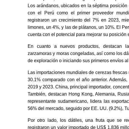
Los arándanos, ubicados en la séptima posición d
con el Perú como el primer proveedor mundi
registraron un crecimiento del 7% en 2023, mie
limones, un 4%, y las de plátanos, un 10%. El Pe
cuenta con el potencial para mejorar su posición 
En cuanto a nuevos productos, destacan las
zarzamoras y moras congeladas, así como los dáti
de exploración o iniciando sus primeros envíos al e
Las importaciones mundiales de cerezas frescas 
30.1% comparado con el año anterior. Además, r
2019 y 2023. China, principal importador, concen
También, destacan Hong Kong, Alemania, Rusia y
representante sudamericano, lidera las exporta
56% del mercado, seguido por EE. UU. (9.2%), Tur
Por otro lado, los dátiles, una fruta que se r
registraron un valor importado de US$ 1,836 mil