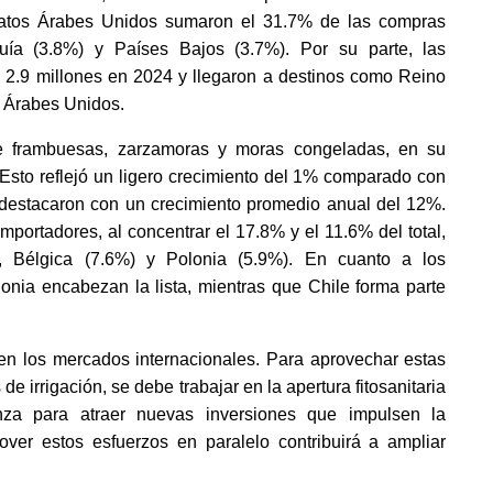
ratos Árabes Unidos sumaron el 31.7% de las compras 
uía (3.8%) y Países Bajos (3.7%). Por su parte, las 
2.9 millones en 2024 y llegaron a destinos como Reino 
 Árabes Unidos. 
e frambuesas, zarzamoras y moras congeladas, en su 
sto reflejó un ligero crecimiento del 1% comparado con 
 destacaron con un crecimiento promedio anual del 12%. 
ortadores, al concentrar el 17.8% y el 11.6% del total, 
, Bélgica (7.6%) y Polonia (5.9%). En cuanto a los 
onia encabezan la lista, mientras que Chile forma parte 
en los mercados internacionales. Para aprovechar estas 
 irrigación, se debe trabajar en la apertura fitosanitaria 
nza para atraer nuevas inversiones que impulsen la 
over estos esfuerzos en paralelo contribuirá a ampliar 