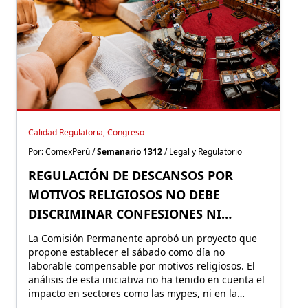
Calidad Regulatoria, Congreso
Por: ComexPerú /
Semanario 1312
/ Legal y Regulatorio
REGULACIÓN DE DESCANSOS POR
MOTIVOS RELIGIOSOS NO DEBE
DISCRIMINAR CONFESIONES NI
LIMITAR LA INICIATIVA PRIVADA
La Comisión Permanente aprobó un proyecto que
propone establecer el sábado como día no
laborable compensable por motivos religiosos. El
análisis de esta iniciativa no ha tenido en cuenta el
impacto en sectores como las mypes, ni en la
libertad de contratación ni en la libertad religiosa.