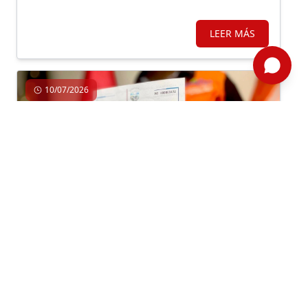
LEER MÁS
10/07/2026
Regulación, Gobiernos Locales
Por: ComexPerú /
Semanario 1311
/ Economía
UNA MIRADA DEPARTAMENTAL A LA
BUROCRACIA MUNICIPAL