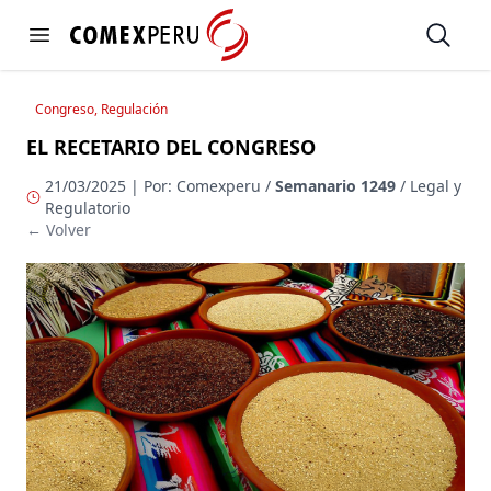
https://www.comexperu.org.pe
Open
Open menu
Congreso, Regulación
EL RECETARIO DEL CONGRESO
21/03/2025 | Por: Comexperu /
Semanario 1249
/ Legal y
Regulatorio
← Volver