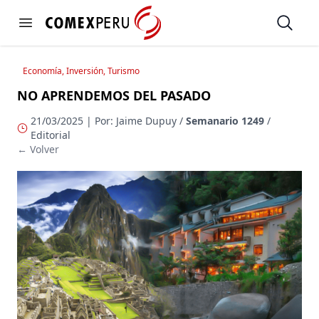
https://www.comexperu.org.pe
Open
Open menu
Economía, Inversión, Turismo
NO APRENDEMOS DEL PASADO
21/03/2025 | Por: Jaime Dupuy /
Semanario 1249
/
Editorial
← Volver