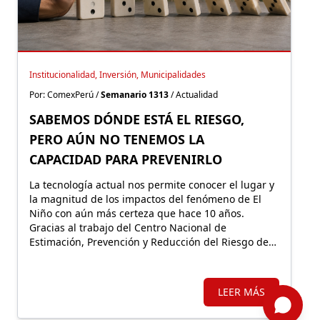
Institucionalidad, Inversión, Municipalidades
Por: ComexPerú /
Semanario 1313
/ Actualidad
SABEMOS DÓNDE ESTÁ EL RIESGO,
PERO AÚN NO TENEMOS LA
CAPACIDAD PARA PREVENIRLO
La tecnología actual nos permite conocer el lugar y
la magnitud de los impactos del fenómeno de El
Niño con aún más certeza que hace 10 años.
Gracias al trabajo del Centro Nacional de
Estimación, Prevención y Reducción del Riesgo de
Desastres, el Perú identifica hoy los distritos con
mayor riesgo de inundaciones y movimientos en
masa, así como la población e infraestructura
LEER MÁS
expuestas.