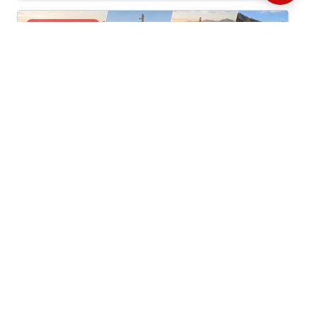
24/07/2026
Economía, Gobierno
Por: Rafael Zacnich /
Semanario 1313
/ Editorial
MÁS ALLÁ DE LAS URGENCIAS
El próximo Gobierno no tendrá margen para la
improvisación. Recibirá un país que arrastra
profundas debilidades institucionales, enormes
brechas sociales y un Estado cuya capacidad de
gestión se ha deteriorado de manera preocupante