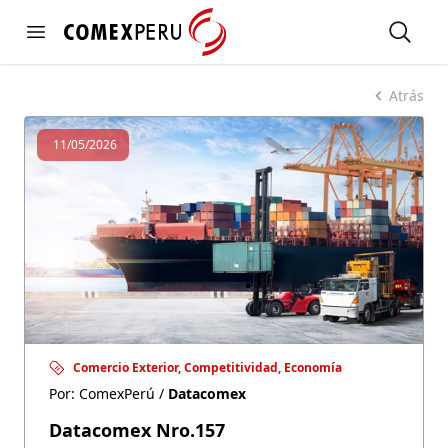
https://www.comexperu.org.pe
Open
Open menu
DATACOMEX
Atrás
11/05/2026
Comercio Exterior, Competitividad, Economía
Por: ComexPerú /
Datacomex
Datacomex Nro.157