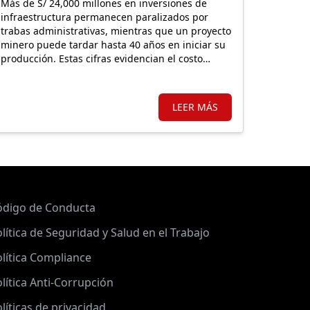
Más de S/ 24,000 millones en inversiones de
infraestructura permanecen paralizados por
trabas administrativas, mientras que un proyecto
minero puede tardar hasta 40 años en iniciar su
producción. Estas cifras evidencian el costo
económico de una regulación que, lejos de
facilitar la inversión, incrementa la carga
burocrática sobre los principales motores de
LEER MÁS
crecimiento.
ódigo de Conducta
lítica de Seguridad y Salud en el Trabajo
lítica Compliance
lítica Anti-Corrupción
líticas de privacidad