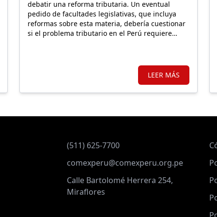
debatir una reforma tributaria. Un eventual
pedido de facultades legislativas, que incluya
reformas sobre esta materia, debería cuestionar
si el problema tributario en el Perú requiere
mantener o expandir regímenes especiales o,
por el contrario, un sistema más simple y con
mejores incentivos que impulsen una nueva
formalidad.
LEER MÁS
(511) 625-7700
C
comexperu@comexperu.org.pe
Po
Calle Bartolomé Herrera 254,
Po
Miraflores
Po
Po