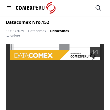
https://www.comexperu.org.pe
Open
Open menu
Datacomex Nro.152
11/11/2025 | Datacomex
|
Datacomex
← Volver