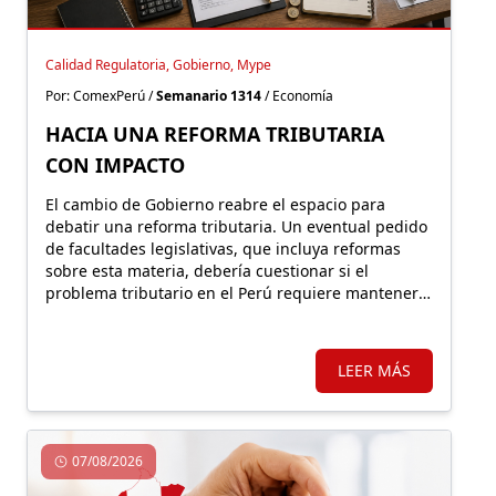
Calidad Regulatoria, Gobierno, Mype
Por: ComexPerú /
Semanario 1314
/ Economía
HACIA UNA REFORMA TRIBUTARIA
CON IMPACTO
El cambio de Gobierno reabre el espacio para
debatir una reforma tributaria. Un eventual pedido
de facultades legislativas, que incluya reformas
sobre esta materia, debería cuestionar si el
problema tributario en el Perú requiere mantener o
expandir regímenes especiales o, por el contrario,
un sistema más simple y con mejores incentivos
que impulsen una nueva formalidad.
LEER MÁS
07/08/2026