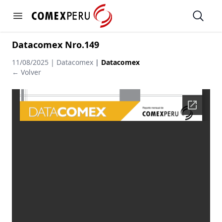
https://www.comexperu.org.pe
Open
Open menu
Datacomex Nro.149
11/08/2025 | Datacomex
|
Datacomex
← Volver