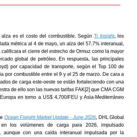
al alza es el costo del combustible. Según
Ti Insight
, los
ada métrica al 4 de mayo, un alza del 57.7% interanual,
 calificara el cierre del estrecho de Ormuz como la mayor
ercado global de petróleo. En respuesta, las principales
d) por capacidad de transporte, según el Top 100 de
a por combustible entre el 9 y el 25 de marzo. De cara a
ados de carga este-oeste se están fortaleciendo con una
estra de ello son las nuevas tarifas FAK
[2]
que CMA CGM
a-Europa en torno a US$ 4,700/FEU y Asia-Mediterráneo
te
Ocean Freight Market Update - June 2026
, DHL Global
% en los volúmenes de carga para 2026, impulsado
as, aunque con una caída interanual impulsada por la