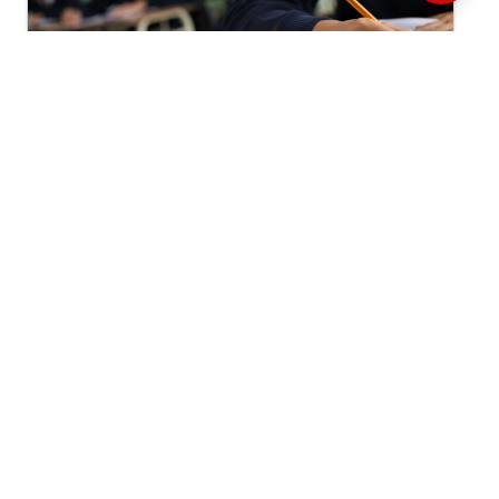
Economía, Gobierno, Institucionalidad
Por: ComexPerú /
Semanario 1313
/ Economía
MÁS DE 2 MILLONES DE PERUANOS EN
EDAD ESCOLAR ESTÁN FUERA DEL
SISTEMA
Los desastres naturales no solo destruyen
infraestructura, también ejercen presión sobre las
finanzas públicas. Cada carretera, puente, hospital
o colegio afectado obliga al Estado a movilizar
recursos para su reconstrucción. En un país
altamente expuesto a estos eventos, proteger
financieramente esos activos resulta fundamental.