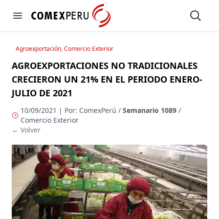
https://www.comexperu.org.pe
Open
Open menu
Agroexportación, Comercio Exterior
AGROEXPORTACIONES NO TRADICIONALES
CRECIERON UN 21% EN EL PERIODO ENERO-
JULIO DE 2021
10/09/2021 | Por: ComexPerú /
Semanario 1089
/
Comercio Exterior
← Volver