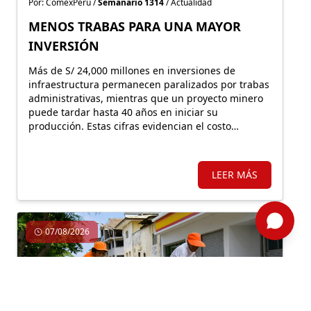
Por: ComexPerú /
Semanario 1314
/ Actualidad
MENOS TRABAS PARA UNA MAYOR
INVERSIÓN
Más de S/ 24,000 millones en inversiones de
infraestructura permanecen paralizados por trabas
administrativas, mientras que un proyecto minero
puede tardar hasta 40 años en iniciar su
producción. Estas cifras evidencian el costo
económico de una regulación que, lejos de facilitar
la inversión, incrementa la carga burocrática sobre
los principales motores de crecimiento.
LEER MÁS
07/08/2026