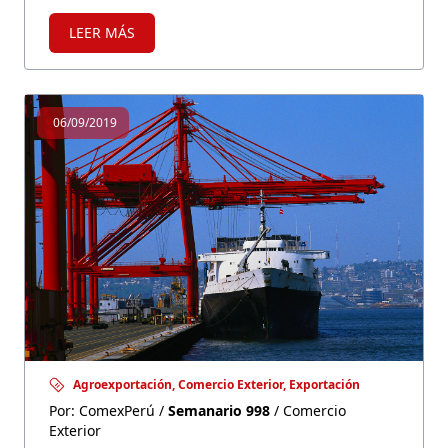
ingreso promedio mensual de los
LEER MÁS
trabajadores técnicos y los requerimientos de
los empleadores peruanos en los últimos
meses.
06/09/2019
Agroexportación, Comercio Exterior, Exportación
Por: ComexPerú /
Semanario 998
/ Comercio
Exterior