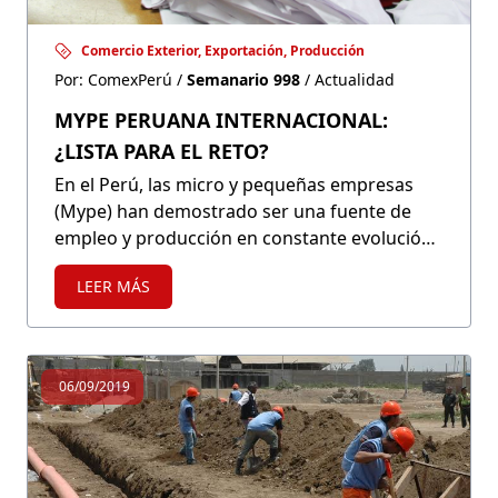
Comercio Exterior, Exportación, Producción
Por: ComexPerú /
Semanario 998
/ Actualidad
MYPE PERUANA INTERNACIONAL:
¿LISTA PARA EL RETO?
En el Perú, las micro y pequeñas empresas
(Mype) han demostrado ser una fuente de
empleo y producción en constante evolución.
Sin embargo, toda iniciativa del Gobierno por
LEER MÁS
impulsar su internacionalización enfrenta la
gran barrera de la informalidad, razón por la
cual sus beneficios se encuentran limitados.
06/09/2019