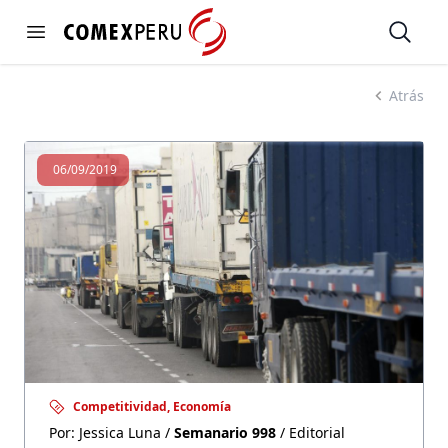
https://www.comexperu.org.pe
Open
Open menu
SEMANARIO 998
Atrás
06/09/2019
Competitividad, Economía
Por: Jessica Luna /
Semanario 998
/ Editorial