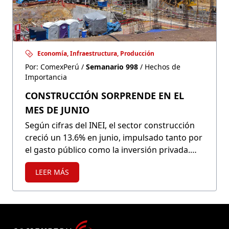
Economía, Infraestructura, Producción
Por: ComexPerú /
Semanario 998
/ Hechos de
Importancia
CONSTRUCCIÓN SORPRENDE EN EL
MES DE JUNIO
Según cifras del INEI, el sector construcción
creció un 13.6% en junio, impulsado tanto por
el gasto público como la inversión privada.
Esto podría implicar un nivel de crecimiento
LEER MÁS
para fin de año no registrado desde 2013.