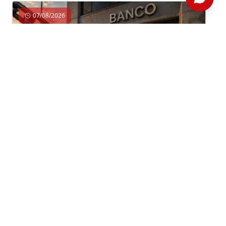
07/08/2026
Economía, Inversión, Regulación
Por: ComexPerú /
Semanario 1314
/ Legal y Regulatorio
APUESTAS REGULATORIAS HACIA EL
CRÉDITO FORMAL
En un contexto en el que el mundo y nuestro país
avanzan hacia la integración de servicios
financieros para acercar más productos a más
usuarios, resulta imperativo dejar atrás