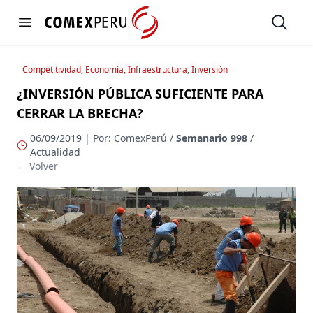
https://www.comexperu.org.pe
Open
Open menu
Competitividad, Economía, Infraestructura, Inversión
¿INVERSIÓN PÚBLICA SUFICIENTE PARA
CERRAR LA BRECHA?
06/09/2019 | Por: ComexPerú /
Semanario 998
/
Actualidad
← Volver