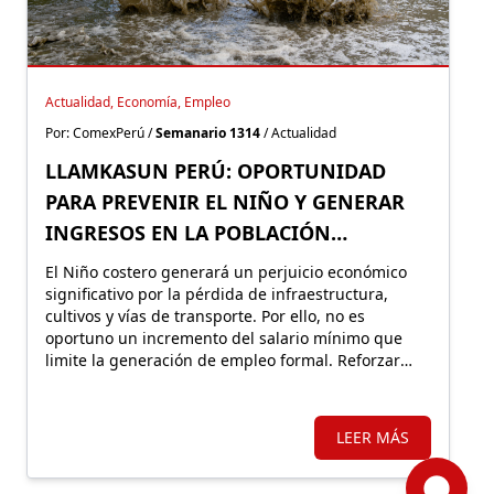
Actualidad, Economía, Empleo
Por: ComexPerú /
Semanario 1314
/ Actualidad
LLAMKASUN PERÚ: OPORTUNIDAD
PARA PREVENIR EL NIÑO Y GENERAR
INGRESOS EN LA POBLACIÓN
VULNERABLE
El Niño costero generará un perjuicio económico
significativo por la pérdida de infraestructura,
cultivos y vías de transporte. Por ello, no es
oportuno un incremento del salario mínimo que
limite la generación de empleo formal. Reforzar
Llamkasun Perú resultaría más eficiente para
mejorar los ingresos de la población vulnerable y,
en simultáneo, avanzar en obras de prevención.
LEER MÁS