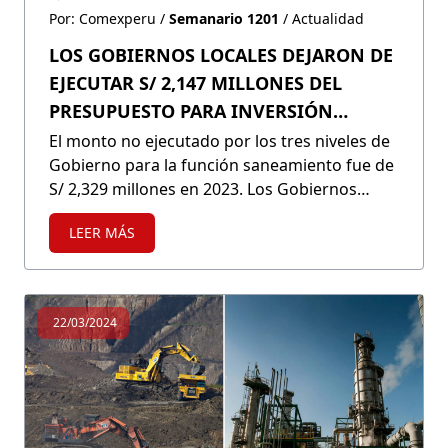
Por: Comexperu /
Semanario 1201
/ Actualidad
LOS GOBIERNOS LOCALES DEJARON DE
EJECUTAR S/ 2,147 MILLONES DEL
PRESUPUESTO PARA INVERSIÓN
PÚBLICA EN SANEAMIENTO EN 2023
El monto no ejecutado por los tres niveles de
Gobierno para la función saneamiento fue de
S/ 2,329 millones en 2023. Los Gobiernos
locales, con un mayor presupuesto,
LEER MÁS
presentaron el menor porcentaje ejecutado,
con un 54.6% del total. La situación es más
crítica en algunos departamentos como
Áncash y Piura, donde la ejecución de sus
22/03/2024
Gobiernos locales fue del 33.4% y el 44.8%,
respectivamente.