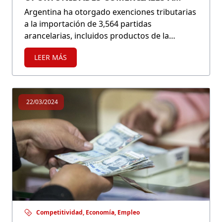
PRODUCTOS NO TRADICIONALES
Argentina ha otorgado exenciones tributarias
a la importación de 3,564 partidas
PERUANOS
arancelarias, incluidos productos de la
canasta básica como alimentos, bebidas,
LEER MÁS
artículos de aseo personal, insecticidas y
medicamentos, por un período de 120 días.
22/03/2024
Competitividad, Economía, Empleo