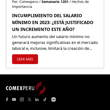
Por: Comexperu /
Semanario 1201
/ Hechos de
Importancia
INCUMPLIMIENTO DEL SALARIO
MÍNIMO EN 2023: ¿ESTÁ JUSTIFICADO
UN INCREMENTO ESTE AÑO?
Un futuro aumento del salario mínimo no
generará mejoras significativas en el mercado
laboral e, inclusive, limitará la creación de
empleos formales. En departamentos como
LEER MÁS
Puno, Huancavelica, Cajamarca, Apurímac,
Amazonas y Ayacucho los sueldos de 6 de
cada 10 trabajadores no superan los S/ 1,025.
Y, en comparación con los países de la OCDE,
el salario mínimo peruano es excesivamente
alto.