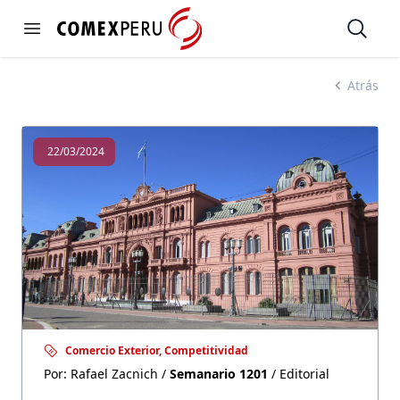
https://www.comexperu.org.pe
Open
Open menu
SEMANARIO 1201
Atrás
22/03/2024
Comercio Exterior, Competitividad
Por: Rafael Zacnich /
Semanario 1201
/ Editorial