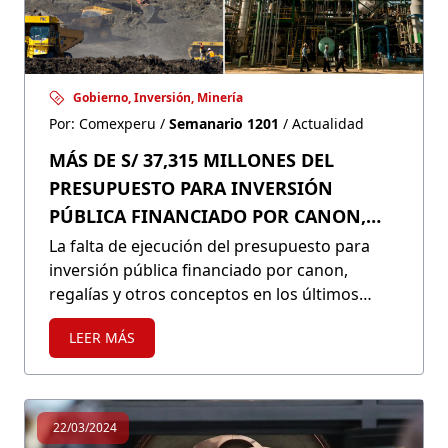
Gobierno, Inversión, Minería
Por: Comexperu /
Semanario 1201
/ Actualidad
MÁS DE S/ 37,315 MILLONES DEL
PRESUPUESTO PARA INVERSIÓN
PÚBLICA FINANCIADO POR CANON,
REGALÍAS Y OTROS CONCEPTOS NO
La falta de ejecución del presupuesto para
inversión pública financiado por canon,
HAN SIDO EJECUTADOS EN LOS
regalías y otros conceptos en los últimos
ÚLTIMOS 5 AÑOS
cinco años resalta la urgente necesidad de
LEER MÁS
mejorar la gestión y transparencia en el uso
de estos fondos, a fin de garantizar el
desarrollo de las comunidades locales.
22/03/2024