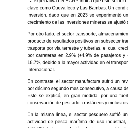
La expectativa del BCRP indica que este sector c
clave como Quevalleco y Las Bambas. Un condicio
inversión, dado que en 2023 se experimentó una
crecimiento de las inversiones mineras se ajustó 
Por otro lado, el sector transporte, almacenamien
producto de resultados positivos en subsector tra
trasporte por vía terrestre y tuberías, el cual c
por carreteras en 2.9% (+4.9% de pasajeros y 
18.7%, debido a la mayor actividad en el transpor
internacional.
En contraste, el sector manufactura sufrió un re
por décimo segundo mes consecutivo, a causa de la
Esto se explicó, en gran medida, por una fuer
conservación de pescado, crustáceos y moluscos.
En la misma línea, el sector pesquero sufrió un
actividad de pesca marítima de uso industrial