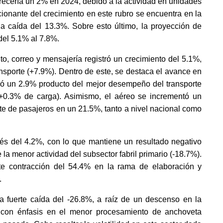
recería un 2% en 2024, debido a la actividad en unidades 
nante del crecimiento en este rubro se encuentra en la 
 caída del 13.3%. Sobre esto último, la proyección de 
del 5.1% al 7.8%.
to, correo y mensajería registró un crecimiento del 5.1%, 
nsporte (+7.9%). Dentro de este, se destaca el avance en 
reció un 2.9% producto del mejor desempeño del transporte 
+0.3% de carga). Asimismo, el aéreo se incrementó un 
te de pasajeros en un 21.5%, tanto a nivel nacional como 
vés del 4.2%, con lo que mantiene un resultado negativo 
 menor actividad del subsector fabril primario (-18.7%). 
te contracción del 54.4% en la rama de elaboración y 
 
a fuerte caída del -26.8%, a raíz de un descenso en la 
, con énfasis en el menor procesamiento de anchoveta 