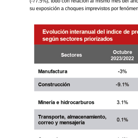
(-77.5%), todo con relación al mismo mes del año 
su exposición a choques imprevistos por fenómen