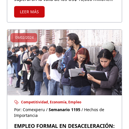
al cierre de 2023. No obstante, algunos
LEER MÁS
productos de la canasta agroexportadora
registraron caídas importantes.
09/02/2024
Competitividad, Economía, Empleo
Por: Comexperu /
Semanario 1195
/ Hechos de
Importancia
EMPLEO FORMAL EN DESACELERACIÓN: