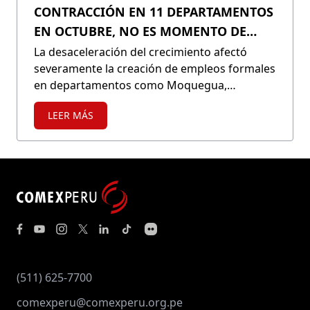
CONTRACCIÓN EN 11 DEPARTAMENTOS
EN OCTUBRE, NO ES MOMENTO DE
AUMENTAR EL SALARIO MÍNIMO
La desaceleración del crecimiento afectó
severamente la creación de empleos formales
en departamentos como Moquegua,
Huánuco, Lambayeque y La Libertad, que
LEER MÁS
acumulan tres meses o más en negativo. A
esta complicada coyuntura se le suman las
malas prácticas regulatorias que limitan el
desarrollo del mercado laboral peruano y un
elevado salario mínimo para la realidad
nacional.
(511) 625-7700
comexperu@comexperu.org.pe