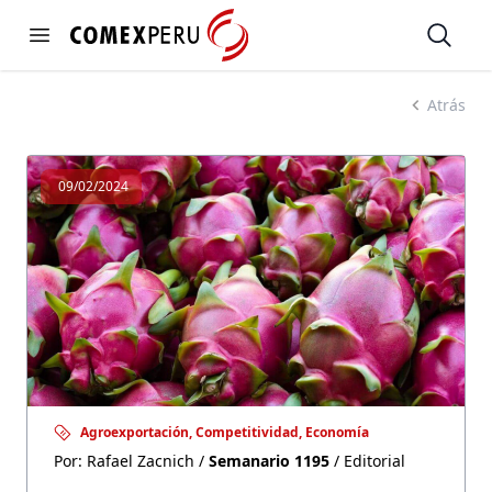
https://www.comexperu.org.pe
Open
Open menu
SEMANARIO 1195
Atrás
09/02/2024
Agroexportación, Competitividad, Economía
Por: Rafael Zacnich /
Semanario 1195
/ Editorial