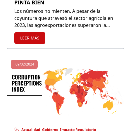
PINTA BIEN
Los números no mienten. A pesar de la
coyuntura que atravesó el sector agrícola en
2023, las agroexportaciones superaron la
valla de los US$ 10,000 millones. Sí, mucho
LEER MÁS
tuvo que ver el efecto precio, pero también se
visualizan nuevos productos que generan
expectativas en el sector. La pitahaya es uno
de ellos.
09/02/2024
Actualidad, Gobierno, Impacto Regulatorio