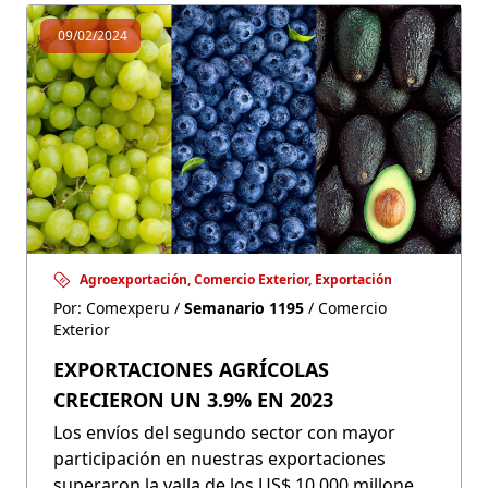
permite la generación de empleo formal y
09/02/2024
contribuye a la dinamización de la economía.
Agroexportación, Comercio Exterior, Exportación
Por: Comexperu /
Semanario 1195
/ Comercio
Exterior
EXPORTACIONES AGRÍCOLAS
CRECIERON UN 3.9% EN 2023
Los envíos del segundo sector con mayor
participación en nuestras exportaciones
superaron la valla de los US$ 10,000 millones