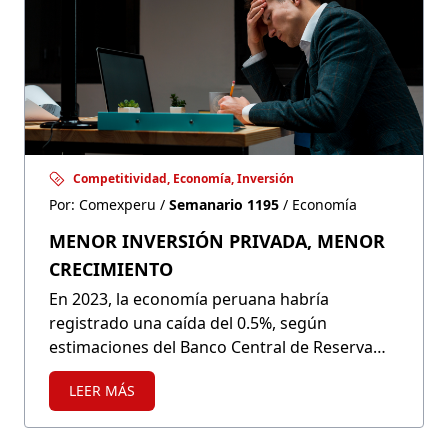
Competitividad, Economía, Inversión
Por: Comexperu /
Semanario 1195
/ Economía
MENOR INVERSIÓN PRIVADA, MENOR
CRECIMIENTO
En 2023, la economía peruana habría
registrado una caída del 0.5%, según
estimaciones del Banco Central de Reserva
del Perú, como resultado de la caída de la
LEER MÁS
inversión privada, ligada a una baja confianza
empresarial. La importancia de impulsar la
inversión privada se sustenta en que esta