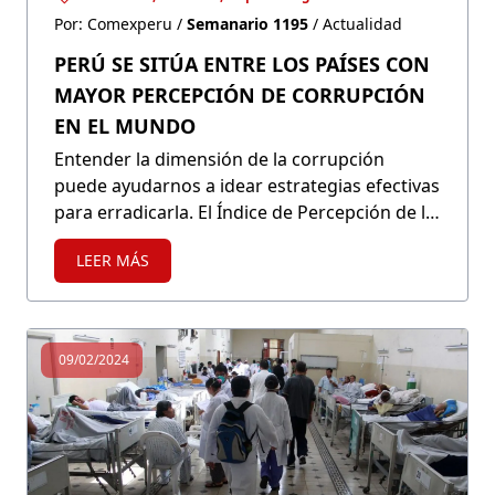
Por: Comexperu /
Semanario 1195
/ Actualidad
PERÚ SE SITÚA ENTRE LOS PAÍSES CON
MAYOR PERCEPCIÓN DE CORRUPCIÓN
EN EL MUNDO
Entender la dimensión de la corrupción
puede ayudarnos a idear estrategias efectivas
para erradicarla. El Índice de Percepción de la
Corrupción posiciona al Perú en el tercio de
LEER MÁS
países con mayor corrupción en el mundo, lo
que refleja el deterioro institucional de los
últimos años.
09/02/2024