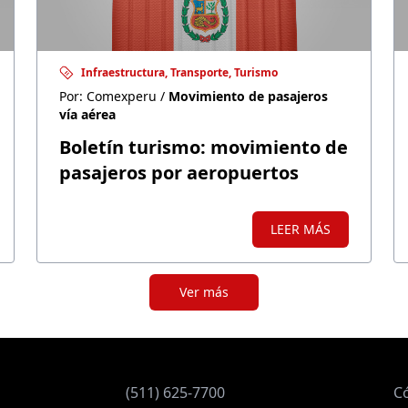
Infraestructura, Transporte, Turismo
Por: Comexperu /
Movimiento de pasajeros
vía aérea
Boletín turismo: movimiento de
pasajeros por aeropuertos
LEER MÁS
Ver más
(511) 625-7700
C