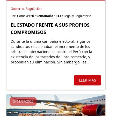
Gobierno, Regulación
Por: ComexPerú /
Semanario 1313
/ Legal y Regulatorio
EL ESTADO FRENTE A SUS PROPIOS
COMPROMISOS
Durante la última campaña electoral, algunos
candidatos relacionaban el incremento de los
arbitrajes internacionales contra el Perú con la
existencia de los tratados de libre comercio, y
proponían su eliminación. Sin embargo, las
controversias responden, principalmente, a
decisiones estatales que desconocen los
compromisos asumidos y afectan la seguridad
LEER MÁS
jurídica.
21/07/2026