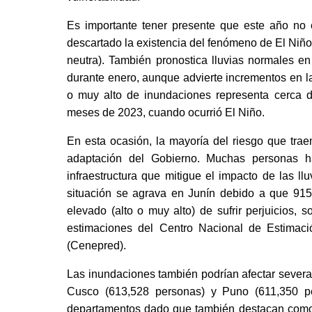
Es importante tener presente que este año no e
descartado la existencia del fenómeno de El Niñ
neutra). También pronostica lluvias normales en
durante enero, aunque advierte incrementos en la
o muy alto de inundaciones representa cerca d
meses de 2023, cuando ocurrió El Niño.
En esta ocasión, la mayoría del riesgo que traen 
adaptación del Gobierno. Muchas personas ha
infraestructura que mitigue el impacto de las ll
situación se agrava en Junín debido a que 915
elevado (alto o muy alto) de sufrir perjuicios,
estimaciones del Centro Nacional de Estimac
(Cenepred).
Las inundaciones también podrían afectar sever
Cusco (613,528 personas) y Puno (611,350 pe
departamentos dado que también destacan como