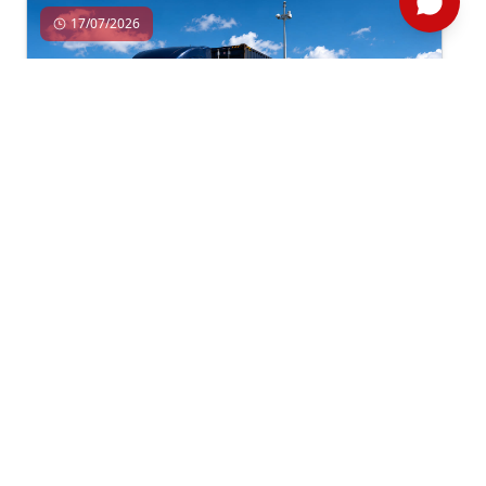
17/07/2026
Comercio Exterior, Exportación, Importación
Por: ComexPerú /
Semanario 1312
/ Comercio Exterior
EL COMERCIO EXTERIOR VÍA TERRESTRE
SUMÓ US$ 2,233 MILLONES A MAYO DE
2026
Entre enero y mayo de 2026, el comercio
internacional por vía terrestre mantuvo un
desempeño mixto, marcado por la contracción de