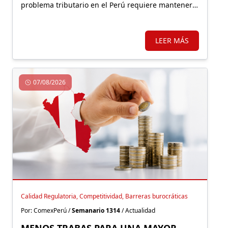
problema tributario en el Perú requiere mantener o
expandir regímenes especiales o, por el contrario,
un sistema más simple y con mejores incentivos
que impulsen una nueva formalidad.
LEER MÁS
07/08/2026
Calidad Regulatoria, Competitividad, Barreras burocráticas
Por: ComexPerú /
Semanario 1314
/ Actualidad
MENOS TRABAS PARA UNA MAYOR