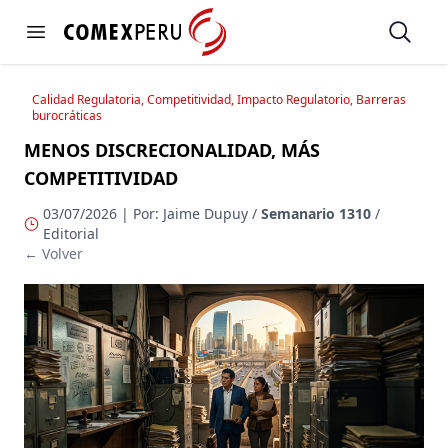
https://www.comexperu.org.pe
Open
Open menu
Calidad Regulatoria, Competitividad, Impacto Regulatorio, Barreras
burocráticas
MENOS DISCRECIONALIDAD, MÁS
COMPETITIVIDAD
03/07/2026 | Por: Jaime Dupuy /
Semanario 1310
/
Editorial
← Volver