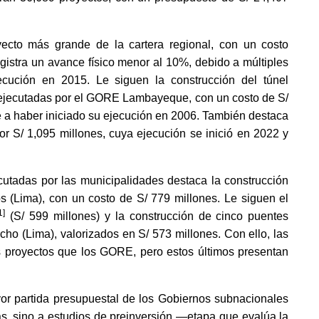
cto más grande de la cartera regional, con un costo
egistra un avance físico menor al 10%, debido a múltiples
ecución en 2015. Le siguen la construcción del túnel
, ejecutadas por el GORE Lambayeque, con un costo de S/
e a haber iniciado su ejecución en 2006. También destaca
or S/ 1,095 millones, cuya ejecución se inició en 2022 y
cutadas por las municipalidades destaca la construcción
los (Lima), con un costo de S/ 779 millones. Le siguen el
1]
(S/ 599 millones) y la construcción de cinco puentes
cho (Lima), valorizados en S/ 573 millones. Con ello, las
s proyectos que los GORE, pero est
os últimos presentan
or partida presupuestal de los Gobiernos subnacionales
s, sino a estudios de preinversión —etapa que evalúa la