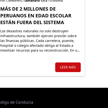
Por: ComexPerú /
Semanario 1313
/ Economía
MÁS DE 2 MILLONES DE
PERUANOS EN EDAD ESCOLAR
ESTÁN FUERA DEL SISTEMA
Los desastres naturales no solo destruyen
infraestructura, también ejercen presión sobre
las finanzas públicas. Cada carretera, puente,
hospital o colegio afectado obliga al Estado a
movilizar recursos para su reconstrucción. En un
país altamente expuesto a estos eventos,
proteger financieramente esos activos resulta
fundamental.
LEER MÁS
ódigo de Conducta