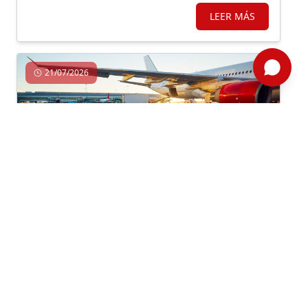
LEER MÁS
21/07/2026
Comercio Exterior, Competitividad, Economía, Exportación,
Importación, Logística
Por: ComexPerú
CARGOCOMEX 108
Cifras de movimiento de carga marítima y aérea de