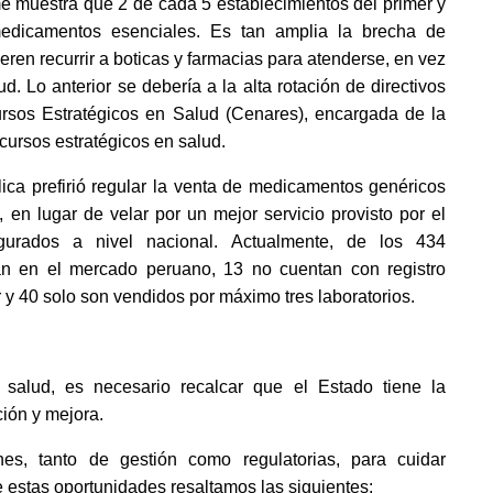
me muestra que 2 de cada 5 establecimientos del primer y 
dicamentos esenciales. Es tan amplia la brecha de 
ren recurrir a boticas y farmacias para atenderse, en vez 
 Lo anterior se debería a la alta rotación de directivos 
sos Estratégicos en Salud (Cenares), encargada de la 
cursos estratégicos en salud. 
ica prefirió regular la venta de medicamentos genéricos 
, en lugar de velar por un mejor servicio provisto por el 
urados a nivel nacional. Actualmente, de los 434 
n en el mercado peruano, 13 no cuentan con registro 
 y 40 solo son vendidos por máximo tres laboratorios. 
 salud, es necesario recalcar que el Estado tiene la 
ión y mejora. 
s, tanto de gestión como regulatorias, para cuidar 
 estas oportunidades resaltamos las siguientes: 