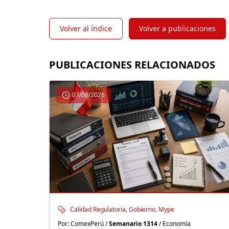
Volver al índice
Volver a publicaciones
PUBLICACIONES RELACIONADOS
07/08/2026
Calidad Regulatoria, Gobierno, Mype
Por: ComexPerú /
Semanario 1314
/ Economía