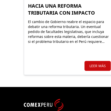
HACIA UNA REFORMA
TRIBUTARIA CON IMPACTO
El cambio de Gobierno reabre el espacio para
debatir una reforma tributaria. Un eventual
pedido de facultades legislativas, que incluya
reformas sobre esta materia, debería cuestionar
si el problema tributario en el Perú requiere
mantener o expandir regímenes especiales o,
por el contrario, un sistema más simple y con
mejores incentivos que impulsen una nueva
formalidad.
LEER MÁS