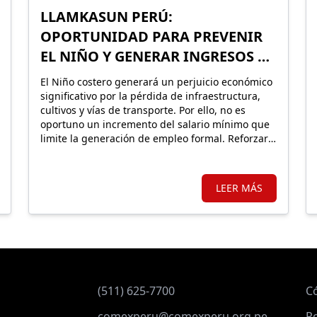
LLAMKASUN PERÚ:
OPORTUNIDAD PARA PREVENIR
EL NIÑO Y GENERAR INGRESOS EN
LA POBLACIÓN VULNERABLE
El Niño costero generará un perjuicio económico
significativo por la pérdida de infraestructura,
cultivos y vías de transporte. Por ello, no es
oportuno un incremento del salario mínimo que
limite la generación de empleo formal. Reforzar
Llamkasun Perú resultaría más eficiente para
mejorar los ingresos de la población vulnerable
y, en simultáneo, avanzar en obras de
LEER MÁS
prevención.
(511) 625-7700
C
comexperu@comexperu.org.pe
Po