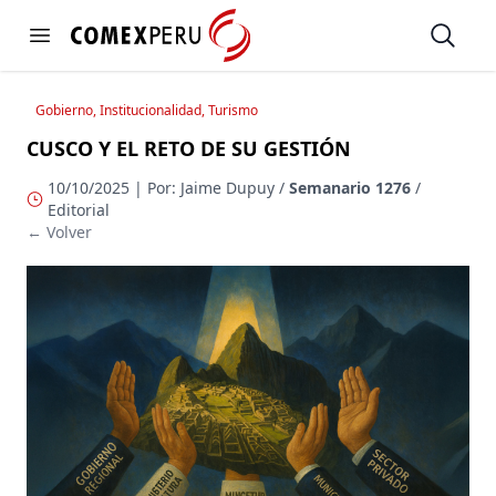
https://www.comexperu.org.pe
Open
Open menu
Gobierno, Institucionalidad, Turismo
CUSCO Y EL RETO DE SU GESTIÓN
10/10/2025 | Por: Jaime Dupuy /
Semanario 1276
/
Editorial
← Volver