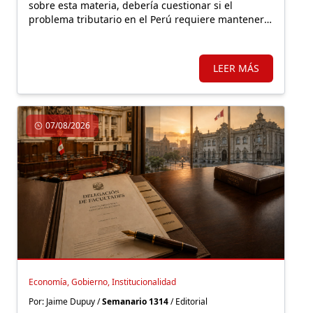
sobre esta materia, debería cuestionar si el
problema tributario en el Perú requiere mantener o
expandir regímenes especiales o, por el contrario,
un sistema más simple y con mejores incentivos
que impulsen una nueva formalidad.
LEER MÁS
07/08/2026
Economía, Gobierno, Institucionalidad
Por: Jaime Dupuy /
Semanario 1314
/ Editorial