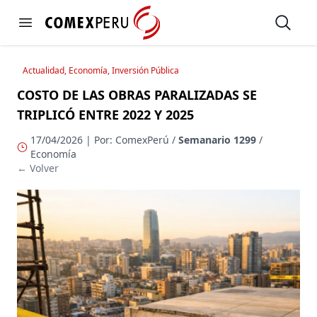
https://www.comexperu.org.pe
Open
Open menu
Actualidad, Economía, Inversión Pública
COSTO DE LAS OBRAS PARALIZADAS SE
TRIPLICÓ ENTRE 2022 Y 2025
17/04/2026 | Por: ComexPerú /
Semanario 1299
/
Economía
← Volver