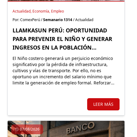
Actualidad, Economía, Empleo
Por: ComexPerú /
Semanario 1314
/ Actualidad
LLAMKASUN PERÚ: OPORTUNIDAD
PARA PREVENIR EL NIÑO Y GENERAR
INGRESOS EN LA POBLACIÓN
VULNERABLE
El Niño costero generará un perjuicio económico
significativo por la pérdida de infraestructura,
cultivos y vías de transporte. Por ello, no es
oportuno un incremento del salario mínimo que
limite la generación de empleo formal. Reforzar
Llamkasun Perú resultaría más eficiente para
mejorar los ingresos de la población vulnerable y,
en simultáneo, avanzar en obras de prevención.
LEER MÁS
07/08/2026