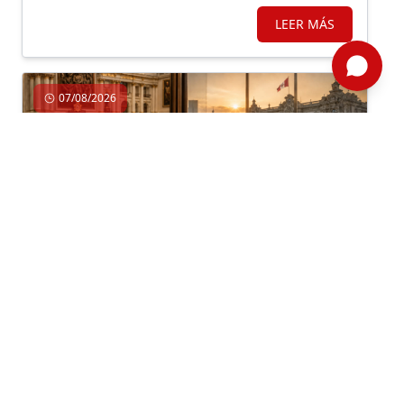
LEER MÁS
07/08/2026
Economía, Gobierno, Institucionalidad
Por: Jaime Dupuy /
Semanario 1314
/ Editorial
NO PODEMOS HACER LO MISMO Y
ESPERAR RESULTADOS DIFERENTES