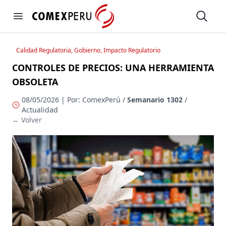
https://www.comexperu.org.pe
Open
Open menu
Calidad Regulatoria, Gobierno, Impacto Regulatorio
CONTROLES DE PRECIOS: UNA HERRAMIENTA
OBSOLETA
08/05/2026 | Por: ComexPerú /
Semanario 1302
/
Actualidad
← Volver