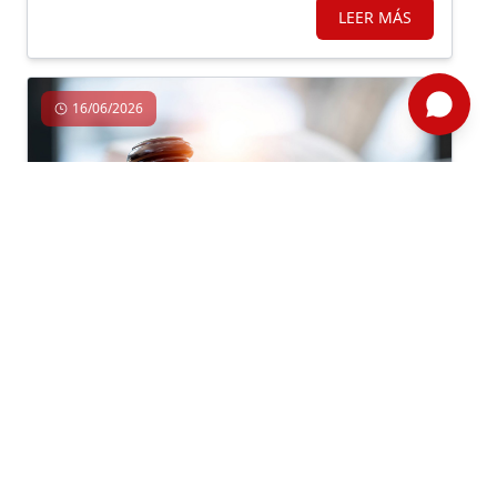
LEER MÁS
16/06/2026
Impacto Regulatorio, Digital, Banca
Por: ComexPerú
RESOLUCIÓN SBS N° 01371-2026
Comentarios con relación al proyecto normativo del
reglamento para la prestación de servicios bajo el