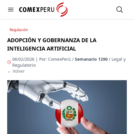
https://www.comexperu.org.pe
Open
Open menu
Regulación
ADOPCIÓN Y GOBERNANZA DE LA
INTELIGENCIA ARTIFICIAL
06/02/2026 | Por: ComexPerú /
Semanario 1290
/ Legal y
Regulatorio
← Volver