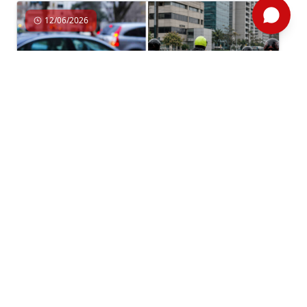
12/06/2026
Regulación
Por: ComexPerú /
Semanario 1307
/ Legal y Regulatorio
OIT DEBATE TEXTOS SOBRE ECONOMÍA
DE PLATAFORMAS: ASPECTOS POR
CONSIDERAR
En el marco de la 114.ª Reunión de la OIT, que se
viene realizando durante el mes de junio, se
aprobó el convenio que aborda la prestación de