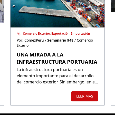
Comercio Exterior, Exportación, Importación
Por: ComexPerú /
Semanario 948
/ Comercio
Exterior
UNA MIRADA A LA
INFRAESTRUCTURA PORTUARIA
La infraestructura portuaria es un
elemento importante para el desarrollo
del comercio exterior. Sin embargo, en el
Perú nos encontramos rezagados con
respecto a los miembros de la Alianza del
LEER MÁS
Pacífico.