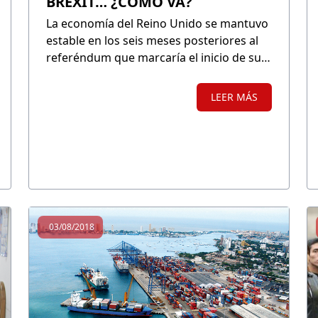
BREXIT… ¿CÓMO VA?
La economía del Reino Unido se mantuvo
estable en los seis meses posteriores al
referéndum que marcaría el inicio de su
proceso de abandono de la Unión
Europea; sin embargo, desde principios
LEER MÁS
de 2017, su crecimiento viene
desacelerándose.
03/08/2018