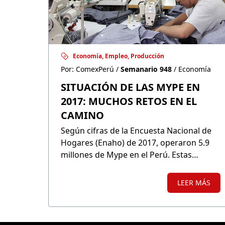
Economía, Empleo, Producción
Por: ComexPerú /
Semanario 948
/ Economía
SITUACIÓN DE LAS MYPE EN
2017: MUCHOS RETOS EN EL
CAMINO
Según cifras de la Encuesta Nacional de
Hogares (Enaho) de 2017, operaron 5.9
millones de Mype en el Perú. Estas
emplearon a casi la mitad de la población
económicamente activa, sus ventas
LEER MÁS
representaron casi un 20% de nuestro
PBI y constituyeron el 95.9% del total de
empresas del país; sin embargo, hay una