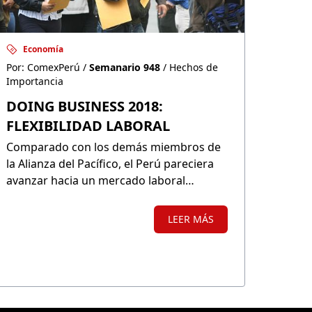
Economía
Por: ComexPerú /
Semanario 948
/ Hechos de
Importancia
DOING BUSINESS 2018:
FLEXIBILIDAD LABORAL
Comparado con los demás miembros de
la Alianza del Pacífico, el Perú pareciera
avanzar hacia un mercado laboral
flexible. No obstante, si nos comparamos
con países desarrollados, estamos lejos
LEER MÁS
de lograrlo.