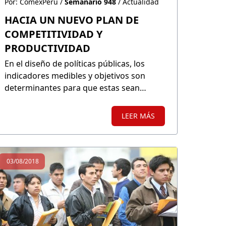
Por: ComexPerú /
Semanario 948
/ Actualidad
HACIA UN NUEVO PLAN DE
COMPETITIVIDAD Y
PRODUCTIVIDAD
En el diseño de políticas públicas, los
indicadores medibles y objetivos son
determinantes para que estas sean
exitosas. Índices como los del Foro
Económico Mundial y el Banco Mundial
LEER MÁS
representan una alternativa para
monitorear anualmente la efectividad de
estas.
03/08/2018