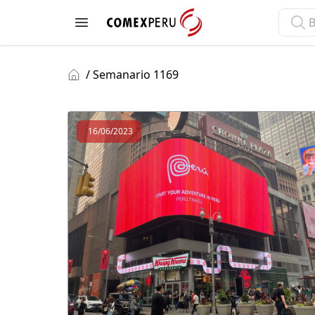
ComexPerú
Open menu
/ Semanario 1169
16/06/2023