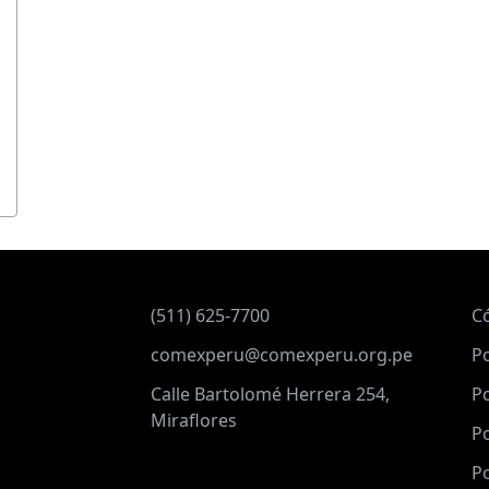
(511) 625-7700
C
comexperu@comexperu.org.pe
Po
Calle Bartolomé Herrera 254,
Po
Miraflores
Po
Po