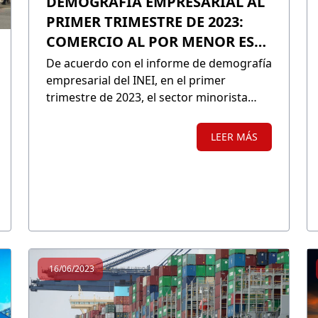
DEMOGRAFÍA EMPRESARIAL AL
PRIMER TRIMESTRE DE 2023:
COMERCIO AL POR MENOR ES
LA PRINCIPAL ACTIVIDAD
De acuerdo con el informe de demografía
ECONÓMICA
empresarial del INEI, en el primer
trimestre de 2023, el sector minorista
lideró la lista de empresas registradas,
con un total de 970,979, lo que
LEER MÁS
representa un incremento del 1.6% en
comparación con el cuarto trimestre de
2022. Además, su participación sobre el
total de empresas fue del 30.4%.
16/06/2023