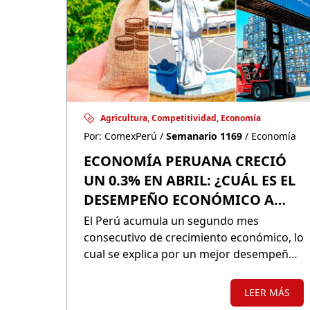
Agricultura, Competitividad, Economía
Por: ComexPerú /
Semanario 1169
/ Economía
ECONOMÍA PERUANA CRECIÓ
UN 0.3% EN ABRIL: ¿CUÁL ES EL
DESEMPEÑO ECONÓMICO A
NIVEL DEPARTAMENTAL?
El Perú acumula un segundo mes
consecutivo de crecimiento económico, lo
cual se explica por un mejor desempeño
del sector minería e hidrocarburos,
aunque en algunos departamentos esta
LEER MÁS
actividad enfrenta severas contracciones