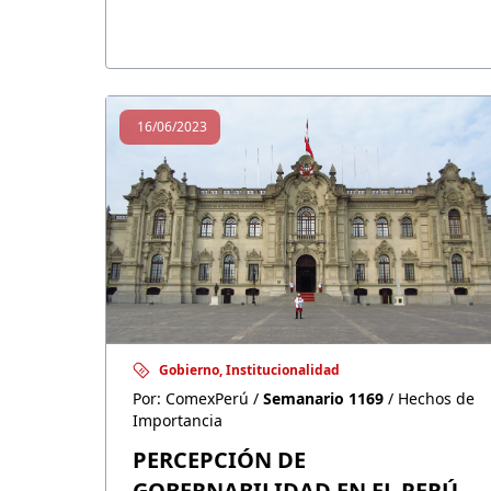
como consecuencia de las protestas a
inicios de año. El sector agropecuario
enfrenta una fuerte caída, mientras que
la construcción continúa sin recuperarse.
16/06/2023
Gobierno, Institucionalidad
Por: ComexPerú /
Semanario 1169
/ Hechos de
Importancia
PERCEPCIÓN DE
GOBERNABILIDAD EN EL PERÚ