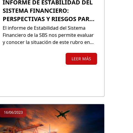
INFORME DE ESTABILIDAD DEL
SISTEMA FINANCIERO:
PERSPECTIVAS Y RIESGOS PARA
EL PERÚ
El informe de Estabilidad del Sistema
Financiero de la SBS nos permite evaluar
y conocer la situación de este rubro en
nuestro país. Si bien se tienen
expectativas de recuperación en el
LEER MÁS
mediano plazo, no debemos olvidar los
riesgos latentes, como el nivel de
endeudamiento de los prestatarios, las
altas tasas de interés, etc.
16/06/2023