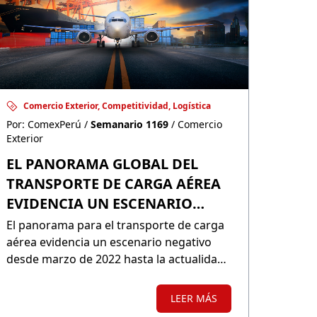
Comercio Exterior, Competitividad, Logística
Por: ComexPerú /
Semanario 1169
/ Comercio
Exterior
EL PANORAMA GLOBAL DEL
TRANSPORTE DE CARGA AÉREA
EVIDENCIA UN ESCENARIO
NEGATIVO: ¿QUÉ SE ESPERA
El panorama para el transporte de carga
PARA LO QUE RESTA DE 2023?
aérea evidencia un escenario negativo
desde marzo de 2022 hasta la actualidad,
con una caída de la demanda global del
6.6% en abril de 2023, con respecto al
LEER MÁS
mismo mes del año anterior. ¿Qué se