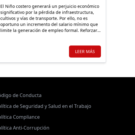
LA POBLACIÓN VULNERABLE
El Niño costero generará un perjuicio económico
significativo por la pérdida de infraestructura,
cultivos y vías de transporte. Por ello, no es
oportuno un incremento del salario mínimo que
limite la generación de empleo formal. Reforzar
Llamkasun Perú resultaría más eficiente para
mejorar los ingresos de la población vulnerable
y, en simultáneo, avanzar en obras de
LEER MÁS
prevención.
ódigo de Conducta
lítica de Seguridad y Salud en el Trabajo
lítica Compliance
lítica Anti-Corrupción