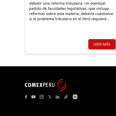
debatir una reforma tributaria. Un eventual
pedido de facultades legislativas, que incluya
reformas sobre esta materia, debería cuestionar
si el problema tributario en el Perú requiere
mantener o expandir regímenes especiales o,
por el contrario, un sistema más simple y con
mejores incentivos que impulsen una nueva
formalidad.
LEER MÁS