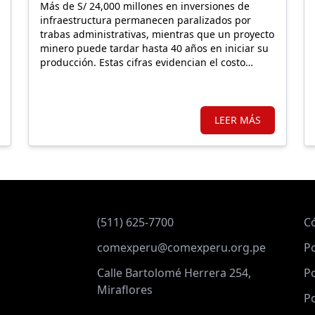
Más de S/ 24,000 millones en inversiones de
infraestructura permanecen paralizados por
trabas administrativas, mientras que un proyecto
minero puede tardar hasta 40 años en iniciar su
producción. Estas cifras evidencian el costo
económico de una regulación que, lejos de
facilitar la inversión, incrementa la carga
burocrática sobre los principales motores de
crecimiento.
LEER MÁS
(511) 625-7700
C
comexperu@comexperu.org.pe
Po
Calle Bartolomé Herrera 254,
Po
Miraflores
Po