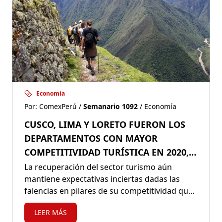
Economía
Por: ComexPerú /
Semanario 1092
/ Economía
CUSCO, LIMA Y LORETO FUERON LOS
DEPARTAMENTOS CON MAYOR
COMPETITIVIDAD TURÍSTICA EN 2020,
PERO LOS RETOS PERSISTEN
La recuperación del sector turismo aún
mantiene expectativas inciertas dadas las
falencias en pilares de su competitividad que
impiden que retome el vuelo. De acuerdo con
LEER MÁS
el Índice de Competitividad Turística