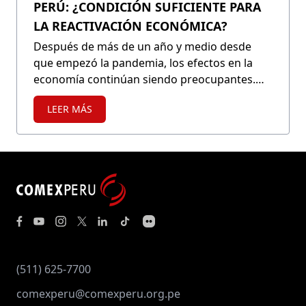
PERÚ: ¿CONDICIÓN SUFICIENTE PARA
LA REACTIVACIÓN ECONÓMICA?
Después de más de un año y medio desde
que empezó la pandemia, los efectos en la
economía continúan siendo preocupantes.
Con una contracción del PBI mundial del
LEER MÁS
3.59% durante 2020, el proceso de vacunación
se considera fundamental para reducir los
efectos severos en la salud de las personas.
Sin embargo, para un país que afronta altos
niveles de incertidumbre, no es suficiente la
aceleración en el proceso de vacunación para
reactivar la economía, sino que debe superar
el escenario político qu...
(511) 625-7700
comexperu@comexperu.org.pe