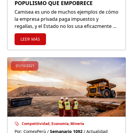
POPULISMO QUE EMPOBRECE
Camisea es uno de muchos ejemplos de cómo
la empresa privada paga impuestos y
regalías, y el Estado no los usa eficazmente en
favor de la población. El Gobierno, en lugar de
LEER MÁS
aportar soluciones para ejecutar los recursos
eficientemente, combatir la corrupción y
reducir la burocracia, solo lanza mensajes
populistas, engaña al pueblo y juega con las
01/10/2021
esperanzas de los más pobres.
Competitividad, Economía, Minería
Por: ComexPerú /
Semanario 1092
/ Actualidad