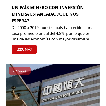
UN PAÍS MINERO CON INVERSIÓN
MINERA ESTANCADA. ¿QUÉ NOS
ESPERA?
De 2000 a 2019, nuestro país ha crecido a una
tasa promedio anual del 4.8%, por lo que es
una de las economías con mayor dinamismo
en la región, con la minería como uno de sus
LEER MÁS
principales motores. No obstante, según el
último reporte de inflación del BCRP, se
proyecta que el crecimiento la inversión
minera del próximo año será un 0%, lo que
01/10/2021
tendrá repercusiones negativas en nuestra
economía.