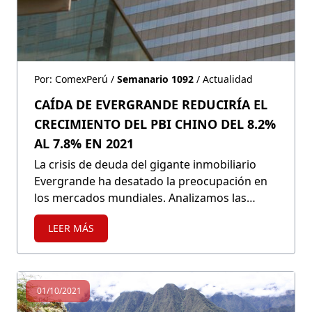
Por: ComexPerú /
Semanario 1092
/ Actualidad
CAÍDA DE EVERGRANDE REDUCIRÍA EL
CRECIMIENTO DEL PBI CHINO DEL 8.2%
AL 7.8% EN 2021
La crisis de deuda del gigante inmobiliario
Evergrande ha desatado la preocupación en
los mercados mundiales. Analizamos las
causas y las posibles consecuencias de un
LEER MÁS
probable quiebre, y cómo afectaría a la región
y nuestro país.
01/10/2021