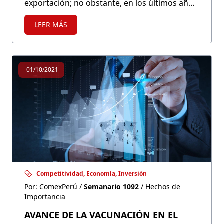
exportación; no obstante, en los últimos años
evidencia una tendencia a la baja y no hay
LEER MÁS
signos de recuperación. A pesar de ello, el
aumento del precio del café en el mercado
internacional, así como la escasez en la
producción del grano en Brasil, uno de los
01/10/2021
principales productores del mundo,
representan ventanas de oportunidad que no
podemos dejar pasar.
Competitividad, Economía, Inversión
Por: ComexPerú /
Semanario 1092
/ Hechos de
Importancia
AVANCE DE LA VACUNACIÓN EN EL