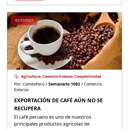
Departamental 2020, en departamentos
como Áncash, Huánuco y Huancavelica,
persisten serios rezagos en indicadores como
01/10/2021
ambiente apto; políticas de viajes y turismo, y
condiciones habilitadoras; infraestructura
turística; y recursos naturales y culturales.
Agricultura, Comercio Exterior, Competitividad
Por: ComexPerú /
Semanario 1092
/ Comercio
Exterior
EXPORTACIÓN DE CAFÉ AÚN NO SE
RECUPERA
El café peruano es uno de nuestros
principales productos agrícolas de