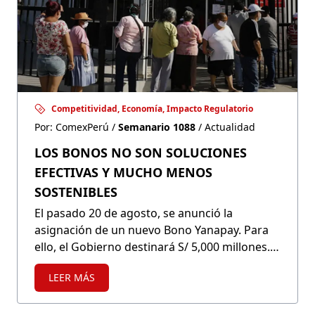
Competitividad, Economía, Impacto Regulatorio
Por: ComexPerú /
Semanario 1088
/ Actualidad
LOS BONOS NO SON SOLUCIONES
EFECTIVAS Y MUCHO MENOS
SOSTENIBLES
El pasado 20 de agosto, se anunció la
asignación de un nuevo Bono Yanapay. Para
ello, el Gobierno destinará S/ 5,000 millones.
No obstante, problemas como la informalidad
LEER MÁS
y la baja inclusión financiera no permitirían
que sea una medida efectiva y, peor aún, en el
largo plazo sería insostenible.