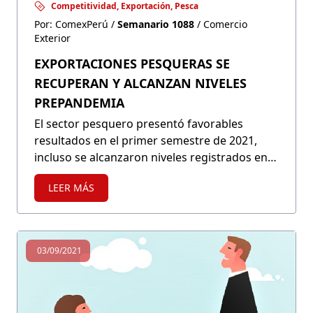
Competitividad, Exportación, Pesca
Por: ComexPerú /
Semanario 1088
/ Comercio
Exterior
EXPORTACIONES PESQUERAS SE
RECUPERAN Y ALCANZAN NIVELES
PREPANDEMIA
El sector pesquero presentó favorables
resultados en el primer semestre de 2021,
incluso se alcanzaron niveles registrados en
2019. De esta forma, durante el primer
LEER MÁS
semestre de 2021, las exportaciones
pesqueras tradicionales sumaron US$ 1,320
millones, mientras que las no tradicionales,
US$ 815 millones. Si queremos seguir el
03/09/2021
camino de la recuperación, es necesario tener
certidumbre y confianza para mejorar la
competitividad de esta industria.