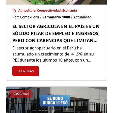
Agricultura, Competitividad, Economía
Por: ComexPerú /
Semanario 1088
/ Actualidad
EL SECTOR AGRÍCOLA EN EL PAÍS ES UN
SÓLIDO PILAR DE EMPLEO E INGRESOS,
PERO CON CARENCIAS QUE LIMITAN
SU DESARROLLO
El sector agropecuario en el Perú ha
acumulado un crecimiento del 41.9% en su
PBI durante los últimos 10 años, con un
dinamismo que no sufrió la misma caída que
LEER MÁS
otros sectores productivos por causa de la
pandemia. Sin embargo, existen importantes
limitaciones en productividad, innovación y
condiciones laborales que invocan la acción
03/09/2021
efectiva y priorización de la política pública.