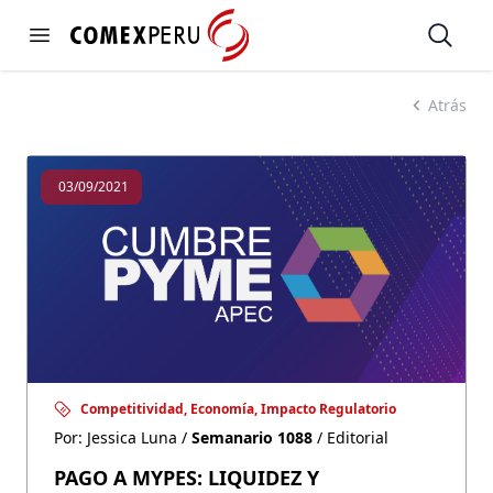
https://www.comexperu.org.pe
Open
Open menu
SEMANARIO 1088
Atrás
03/09/2021
Competitividad, Economía, Impacto Regulatorio
Por: Jessica Luna /
Semanario 1088
/ Editorial
PAGO A MYPES: LIQUIDEZ Y