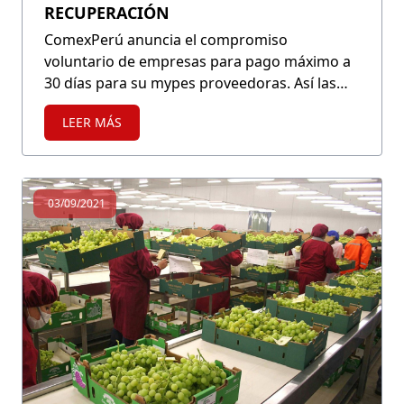
RECUPERACIÓN
ComexPerú anuncia el compromiso
voluntario de empresas para pago máximo a
30 días para su mypes proveedoras. Así las
empresas más grandes toman acción e
LEER MÁS
impulsan la recuperación y la sostenibilidad
de los pequeños negocios.
03/09/2021