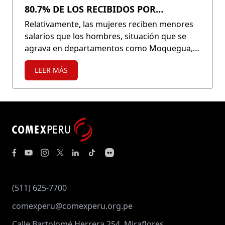
80.7% DE LOS RECIBIDOS POR
HOMBRES
Relativamente, las mujeres reciben menores
salarios que los hombres, situación que se
agrava en departamentos como Moquegua,
donde en ocasiones reciben, en promedio,
LEER MÁS
casi la mitad de los salarios masculinos. Para
resolver esta situación será necesario
abordar retos pendientes como mejorar las
capacidades de empleabilidad femenina,
incluyendo emparejar la cantidad de años
promedios de educación a nivel nacional, la
cual suele ser menor para ellas.
(511) 625-7700
comexperu@comexperu.org.pe
Calle Bartolomé Herrera 254, Miraflores