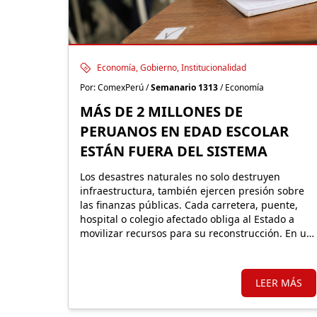
Economía, Gobierno, Institucionalidad
Por: ComexPerú /
Semanario 1313
/ Economía
MÁS DE 2 MILLONES DE
PERUANOS EN EDAD ESCOLAR
ESTÁN FUERA DEL SISTEMA
Los desastres naturales no solo destruyen
infraestructura, también ejercen presión sobre
las finanzas públicas. Cada carretera, puente,
hospital o colegio afectado obliga al Estado a
movilizar recursos para su reconstrucción. En un
país altamente expuesto a estos eventos,
proteger financieramente esos activos resulta
fundamental.
LEER MÁS