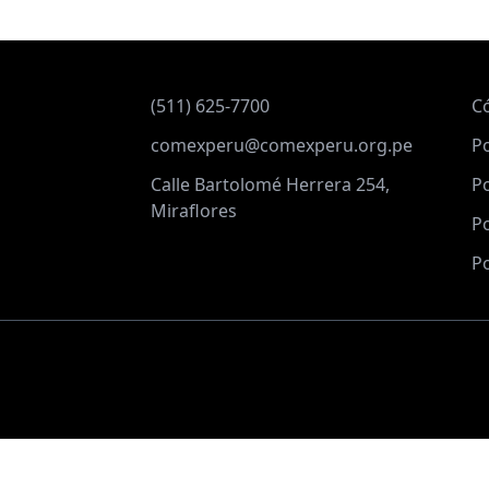
(511) 625-7700
C
comexperu@comexperu.org.pe
Po
Calle Bartolomé Herrera 254,
Po
Miraflores
Po
Po