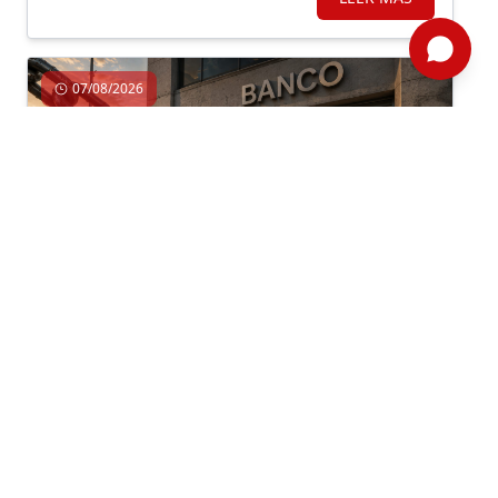
07/08/2026
Economía, Inversión, Regulación
Por: ComexPerú /
Semanario 1314
/ Legal y Regulatorio
APUESTAS REGULATORIAS HACIA EL
CRÉDITO FORMAL
En un contexto en el que el mundo y nuestro país